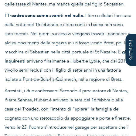
delle tasse di Nantes, ma manca quella del figlio Sebastien.
I Troadec sono come svaniti nel nulla
. I loro cellulari tacciono
dalla notte del 16 febbraio e i loro conti in banca non sono
stati toccati. Nei giorni successivi vengono trovati i pantaloni e
alcuni documenti della ragazza in un fosso vicino Brest, poi la
QUOTAZIONE
macchina di Sebastien nella città portuale di St Nazaire. E
gli
inquirenti
arrivano finalmente a Hubert e Lydie, che dal 2015
vivono semi reclusi con il figlio di sette anni in una fattoria
isolata a Pont-de-Buis-l's-Quimerch, nella regione di Brest.
Arrestati, i due confessano. Secondo il procuratore di Nantes,
Pierre Sennes, Hubert è arrivato la sera del 16 febbraio alla
casa dei Troadec, con l'intento di “spiare“ la famiglia del
cognato con uno stetoscopio da appoggiare a porte e finestre.
Verso le 23, l'uomo s'introduce nel garage per aspettare che i