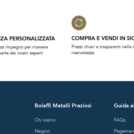
COMPRA E VENDI IN SI
ZA PERSONALIZZATA
Prezzi chiari e trasparenti nell
nza impegno per ricevere
riservatezza
arte dei nostri esperti
Bolaffi Metalli Preziosi
Guida al
Chi siamo
FAQs
Negozi
Pagament