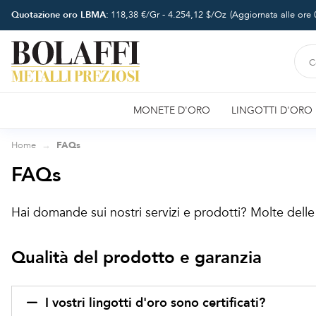
Quotazione oro LBMA:
118,38
€/Gr -
4.254,12
$/Oz
(Aggiornata alle ore
MONETE D'ORO
LINGOTTI D'ORO
Home
FAQs
FAQs
Hai domande sui nostri servizi e prodotti? Molte dell
Qualità del prodotto e garanzia
I vostri lingotti d'oro sono certificati?