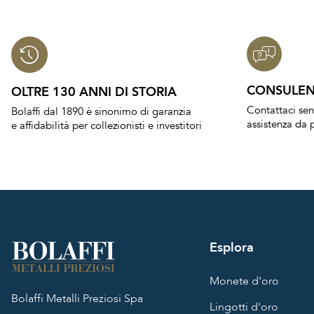
CONSULEN
OLTRE 130 ANNI DI STORIA
Contattaci se
Bolaffi dal 1890 è sinonimo di garanzia
assistenza da p
e affidabilità per collezionisti e investitori
Esplora
Monete d'oro
Bolaffi Metalli Preziosi Spa
Lingotti d'oro