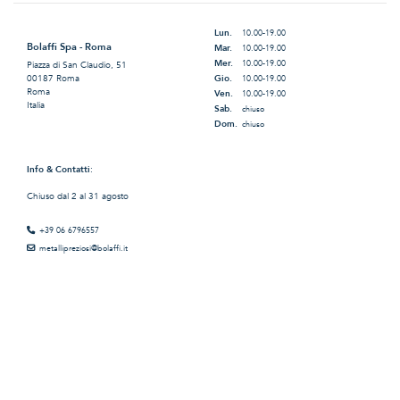
Lun.
10.00-19.00
Bolaffi Spa - Roma
Mar.
10.00-19.00
Mer.
10.00-19.00
Piazza di San Claudio, 51
Gio.
00187 Roma
10.00-19.00
Roma
Ven.
10.00-19.00
Italia
Sab.
chiuso
Dom.
chiuso
Info & Contatti
:
Chiuso dal 2 al 31 agosto
+39 06 6796557
metallipreziosi@bolaffi.it