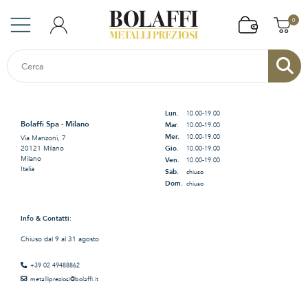
0
Lun.
10.00-19.00
Bolaffi Spa - Milano
Mar.
10.00-19.00
Mer.
10.00-19.00
Via Manzoni, 7
Gio.
20121 Milano
10.00-19.00
Milano
Ven.
10.00-19.00
Italia
Sab.
chiuso
Dom.
chiuso
Info & Contatti
:
Chiuso dal 9 al 31 agosto
+39 02 49488862
metallipreziosi@bolaffi.it