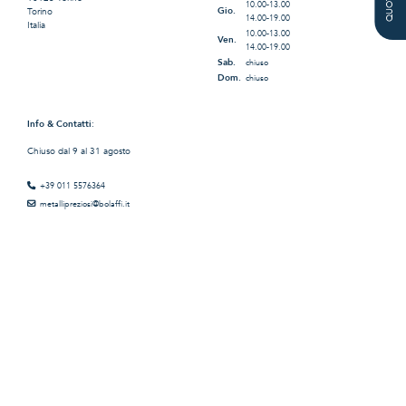
10.00-13.00
Gio.
Torino
14.00-19.00
Italia
10.00-13.00
Ven.
14.00-19.00
Sab.
chiuso
Dom.
chiuso
Info & Contatti
:
Chiuso dal 9 al 31 agosto
+39 011 5576364
metallipreziosi@bolaffi.it