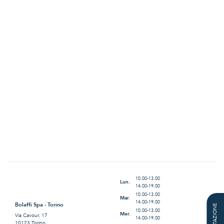
10.00-13.00
Lun.
14.00-19.00
10.00-13.00
Mar.
14.00-19.00
Bolaffi Spa - Torino
QUOTAZIONE
10.00-13.00
Mer.
Via Cavour, 17
14.00-19.00
10123 Torino