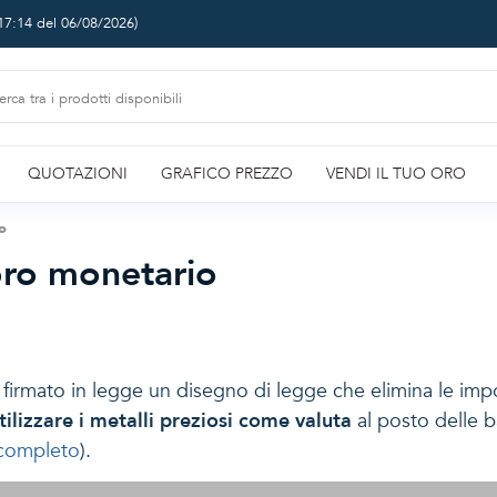
17:14 del 06/08/2026
)
QUOTAZIONI
GRAFICO PREZZO
VENDI IL TUO ORO
io
'oro monetario
firmato in legge un disegno di legge che elimina le impos
tilizzare i metalli preziosi come valuta
al posto delle b
o completo
).