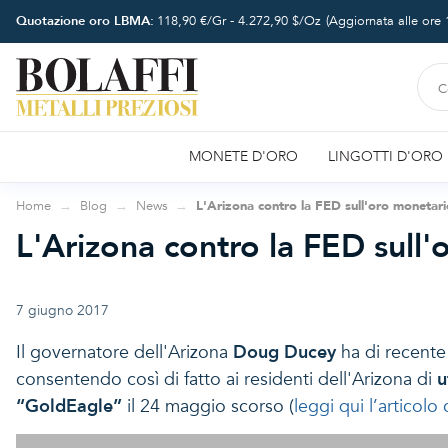
Quotazione oro LBMA:
118,90
€/Gr -
4.272,90
$/Oz
(Aggiornata alle ore
MONETE D'ORO
LINGOTTI D'ORO
Home
Blog
News
L'Arizona contro la FED sull'oro monetar
L'Arizona contro la FED sull
7 giugno 2017
Il governatore dell'Arizona
Doug Ducey
ha di recente 
consentendo così di fatto ai residenti dell'Arizona di
u
“GoldEagle”
il 24 maggio scorso (
leggi qui l’articol