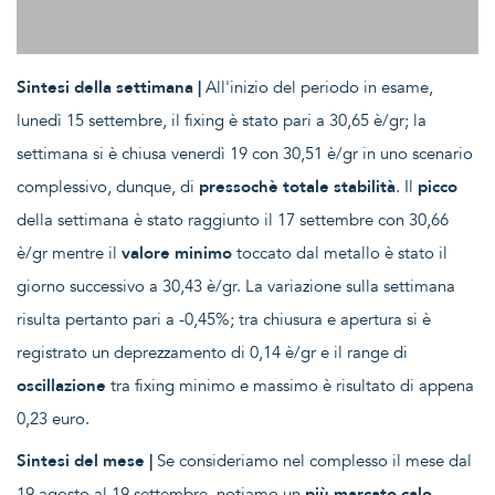
Sintesi della settimana |
All'inizio del periodo in esame,
lunedì 15 settembre, il fixing è stato pari a 30,65 è/gr; la
settimana si è chiusa venerdì 19 con 30,51 è/gr in uno scenario
complessivo, dunque, di
pressochè totale stabilità
. Il
picco
della settimana è stato raggiunto il 17 settembre con 30,66
è/gr mentre il
valore minimo
toccato dal metallo è stato il
giorno successivo a 30,43 è/gr. La variazione sulla settimana
risulta pertanto pari a -0,45%; tra chiusura e apertura si è
registrato un deprezzamento di 0,14 è/gr e il range di
oscillazione
tra fixing minimo e massimo è risultato di appena
0,23 euro.
Sintesi del mese |
Se consideriamo nel complesso il mese dal
19 agosto al 19 settembre, notiamo un
più marcato calo