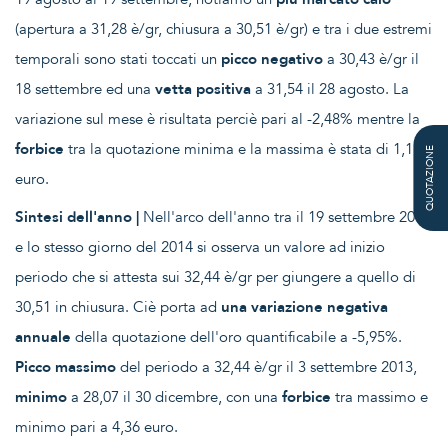
(apertura a 31,28 è/gr, chiusura a 30,51 è/gr) e tra i due estremi
temporali sono stati toccati un
picco negativo
a 30,43 è/gr il
18 settembre ed una
vetta positiva
a 31,54 il 28 agosto. La
variazione sul mese è risultata perciè pari al -2,48% mentre la
forbice
tra la quotazione minima e la massima è stata di 1,11
QUOTAZIONE
euro.
Sintesi dell'anno |
Nell'arco dell'anno tra il 19 settembre 2013
e lo stesso giorno del 2014 si osserva un valore ad inizio
periodo che si attesta sui 32,44 è/gr per giungere a quello di
30,51 in chiusura. Ciè porta ad
una variazione negativa
annuale
della quotazione dell'oro quantificabile a -5,95%.
Picco massimo
del periodo a 32,44 è/gr il 3 settembre 2013,
minimo
a 28,07 il 30 dicembre, con una
forbice
tra massimo e
minimo pari a 4,36 euro.