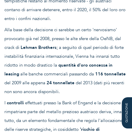
tempistiche restano al momento riservate - gli austriaci
contano di arrivare detenere, entro il 2020, il 50% del loro oro
entro i confini nazionali.
Alla base della decisione ci sarebbe un certo 'nervosismo'
provocato già nel 2008, presso le alte sfere della OeNB, dal
crack di
Lehman Brothers
; a seguito di quel periodo di forte
instabilità finanziaria internazionale, Vienna ha innanzi tutto
ridotto in modo drastico la
quantità d'oro concessa in
leasing
alle banche commerciali passando da
116 tonnellate
del 2009 alle appena
24 tonnellate
del 2013 (dati più recenti
non sono ancora disponibili.
I
controlli
effettuati presso la Bank of Engand e la decisione di
QUOTAZIONE
rimpatriare parte del metallo prezioso austriaco deriva, innanzi
tutto, da un elemento fondamentale che regola l'allocazione
delle riserve strategiche, in cosiddetto
'rischio di