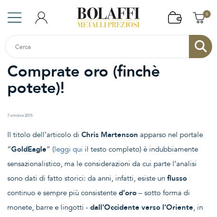
0
Comprate oro (finchè
potete)!
7 ottobre 2015
Il titolo dell’articolo di
Chris Martenson
apparso nel portale
“
GoldEagle
” (
leggi qui
il testo completo) è indubbiamente
sensazionalistico, ma le considerazioni da cui parte l’analisi
sono dati di fatto storici: da anni, infatti, esiste un
flusso
continuo e sempre più consistente
d’oro
– sotto forma di
monete, barre e lingotti -
dall’Occidente verso l’Oriente
, in