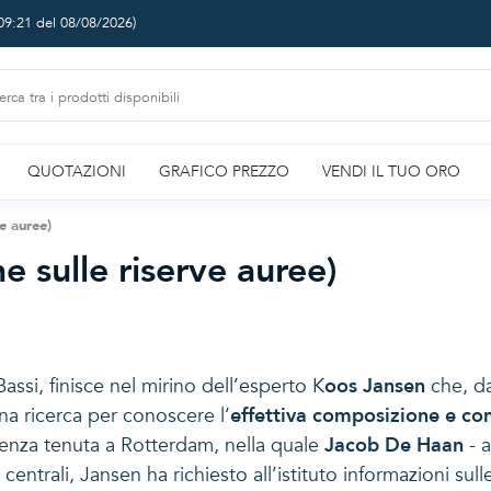
09:21 del 08/08/2026
)
QUOTAZIONI
GRAFICO PREZZO
VENDI IL TUO ORO
ve auree)
e sulle riserve auree)
Bassi, finisce nel mirino dell’esperto K
oos Jansen
che, da
na ricerca per conoscere l’
effettiva composizione e con
renza tenuta a Rotterdam, nella quale
Jacob De Haan
- a
rali, Jansen ha richiesto all’istituto informazioni sulle 