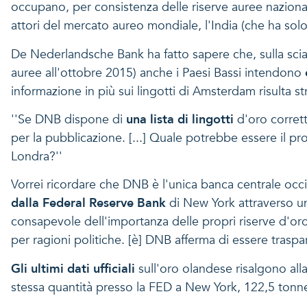
occupano, per consistenza delle riserve auree nazional
attori del mercato aureo mondiale, l'India (che ha solo
De Nederlandsche Bank ha fatto sapere che, sulla scia
auree all'ottobre 2015) anche i Paesi Bassi intendono
informazione in più sui lingotti di Amsterdam risulta st
''Se DNB dispone di
una lista di lingotti
d'oro corrett
per la pubblicazione. [...] Quale potrebbe essere il 
Londra?''
Vorrei ricordare che DNB è l'unica banca centrale occ
dalla Federal Reserve Bank
di New York attraverso un
consapevole dell'importanza delle propri riserve d'oro
per ragioni politiche. [è] DNB afferma di essere traspar
Gli ultimi dati ufficiali
sull'oro olandese risalgono all
stessa quantità presso la FED a New York, 122,5 tonn