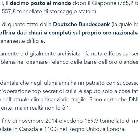
i, il
decimo posto al mondo
dopo il Giappone (765,2 ton
 557,8 tonnellate di stoccaggio statale).
 di quanto fatto dalla
Deutsche Bundesbank
(la quale h
offrire dati chiari e completi sul proprio oro nazionale
ranamente difficile.
amente e digitalmente archiviata - fa notare Koos Janse
problema nel diramare l'elenco delle barre dell'oro ola
identale che negli ultimi anni ha rimpatriato con succes
'operazione top secret di cui si è saputo solo a cose f
 nell'attuale clima finanziario fragile. Sono certo che D
ente, ma in realtà non lo è''.
a fine di novembre 2014 e vedono 189,9 tonnellate di meta
ellate in Canada e 110,3 nel Regno Unito, a Londra.