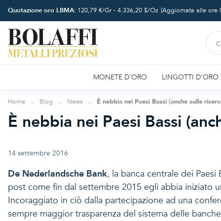
Quotazione oro LBMA:
120,79
€/Gr -
4.336,20
$/Oz
(Aggiornata alle ore
MONETE D'ORO
LINGOTTI D'ORO
Home
Blog
News
È nebbia nei Paesi Bassi (anche sulle riser
È nebbia nei Paesi Bassi (anch
14 settembre 2016
De Nederlandsche Bank
, la banca centrale dei Paesi 
post come fin dal settembre 2015 egli abbia iniziato u
Incoraggiato in ciò dalla partecipazione ad una confe
sempre maggior trasparenza del sistema delle banche cent