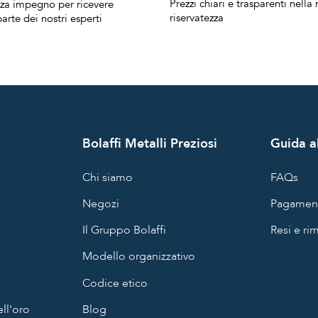
Prezzi chiari e trasparenti nell
nza impegno per ricevere
riservatezza
arte dei nostri esperti
Bolaffi Metalli Preziosi
Guida al
Chi siamo
FAQs
Negozi
Pagament
Il Gruppo Bolaffi
Resi e ri
Modello organizzativo
Codice etico
ll'oro
Blog