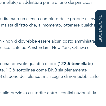
nellate) e addirittura prima di uno dei principali
QUOTAZIONE
a diramato un elenco completo delle proprie riserve
ma sta di fatto che, al momento, ottenere qualche
n - non ci dovrebbe essere alcun costo amministrativo
ndese scoccate ad Amsterdam, New York, Ottawa e
so una notevole quantità di oro
(122,5 tonnellate)
atte. ''Ciò sottolinea come DNB sia pienamente
NB dispone dell'elenco, ma sceglie di non pubblicarlo
llo prezioso custodite entro i confini nazionali, la