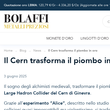
Quotazione oro LBMA:
120,79
€/Gr -
4.336,20
$/Oz
(Aggiornata alle ore
MONETE D'ORO
LINGOTTI D'ORO
Home
Blog
News
Il Cern trasforma il piombo in oro
Il Cern trasforma il piombo i
3 giugno 2025
Il sogno degli alchimisti medievali, trasformare il piom
Large Hadron Collider del Cern di Ginevra
.
Grazie all’
esperimento “Alice”
, descritto nello studio
collisioni quasi impercettibili ma violentissime, si tras