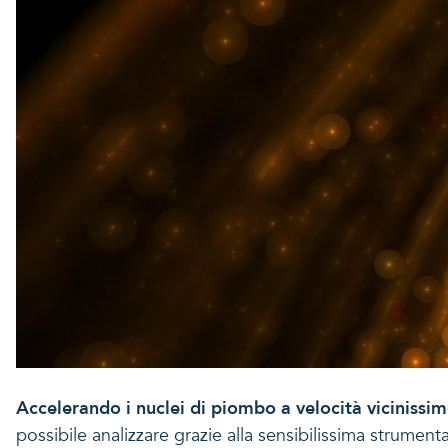
Accelerando i nuclei di piombo a velocità vicinissim
possibile analizzare grazie alla sensibilissima strume