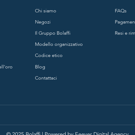
Chi siamo
FAQs
Negozi
Pagament
Il Gruppo Bolaffi
Resi e ri
Modello organizzativo
Codice etico
ll'oro
Blog
Contattaci
© 2025 Bolaffi | Powered by
Eeever Digital Agency