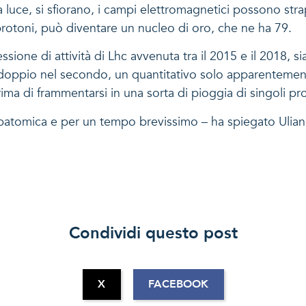
la luce, si sfiorano, i campi elettromagnetici possono st
otoni, può diventare un nucleo di oro, che ne ha 79.
sione di attività di Lhc avvenuta tra il 2015 e il 2018, si
l doppio nel secondo, un quantitativo solo apparentement
prima di frammentarsi in una sorta di pioggia di singoli pr
batomica e per un tempo brevissimo – ha spiegato Uliana D
Condividi questo post
X
FACEBOOK