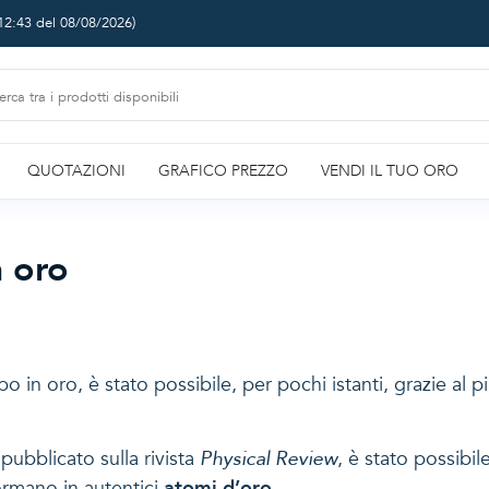
12:43 del 08/08/2026
)
QUOTAZIONI
GRAFICO PREZZO
VENDI IL TUO ORO
n oro
bo in oro, è stato possibile, per pochi istanti, grazie al 
 pubblicato sulla rivista
Physical Review
, è stato possibil
formano in autentici
atomi d’oro
.