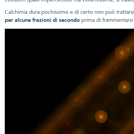
L’alchimia dura pochissimo e di certo non può trattars
per alcune frazioni di secondo
prima di frammentarsi 