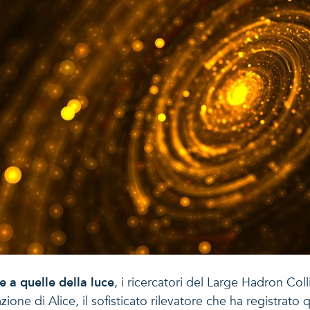
e a quelle della luce
, i ricercatori del Large Hadron Col
ntazione di Alice, il sofisticato rilevatore che ha regis