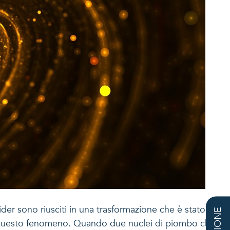
lider sono riusciti in una trasformazione che è stato
trato questo fenomeno. Quando due nuclei di piombo che