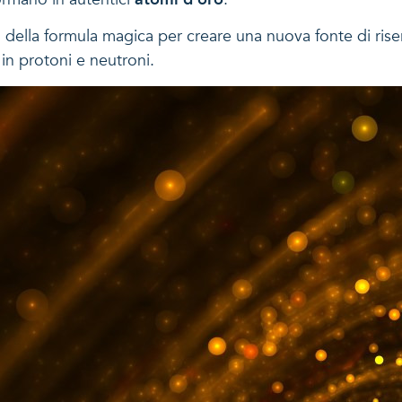
i della formula magica per creare una nuova fonte di ris
in protoni e neutroni.