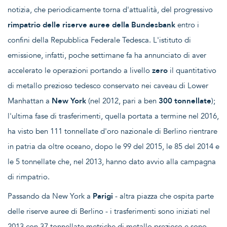
notizia, che periodicamente torna d'attualità, del progressivo
rimpatrio delle riserve auree della Bundesbank
entro i
confini della Repubblica Federale Tedesca. L'istituto di
emissione, infatti, poche settimane fa ha annunciato di aver
accelerato le operazioni portando a livello
zero
il quantitativo
di metallo prezioso tedesco conservato nei caveau di Lower
Manhattan a
New York
(nel 2012, pari a ben
300 tonnellate
);
l'ultima fase di trasferimenti, quella portata a termine nel 2016,
ha visto ben 111 tonnellate d'oro nazionale di Berlino rientrare
in patria da oltre oceano, dopo le 99 del 2015, le 85 del 2014 e
le 5 tonnellate che, nel 2013, hanno dato avvio alla campagna
di rimpatrio.
Passando da New York a
Parigi
- altra piazza che ospita parte
delle riserve auree di Berlino - i trasferimenti sono iniziati nel
2013 con 37 tonnellate metriche di metallo prezioso e sono