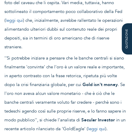
foto del caveau che li ospita. Vari media, tuttavia, hanno
sottolineato il comportamento poco collaborativo della Fed
(
leggi qui
) che, inizialmente, avrebbe rallentato le operazioni
alimentando ulteriori dubbi sul contenuto reale dei propri
QUOTAZIONE
depositi, sia in termini di oro americano che di riserve
straniere.
''Si potrebbe iniziare a pensare che le banche centrali si siano
finalmente 'convinte' che l'oro è un valore reale e importante,
in aperto contrasto con la frase retorica, ripetuta più volte
dopo la crisi finanziaria globale, per cui
Gold isn't money
. Se
l'oro non aveva alcun valore monetario - che è ciò che le
banche centrali veramente voluto far credere - perchè sono i
tedeschi agendo così sulle proprie riserve, e lo fanno sapere in
modo pubblico'', si chiede l'analista di
Secular Investor
in un
recente articolo rilanciato da 'GoldEagle' (
leggi qui
).