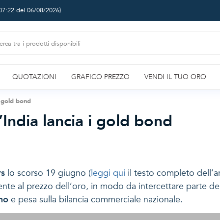
07:22 del 06/08/2026
)
QUOTAZIONI
GRAFICO PREZZO
VENDI IL TUO ORO
i gold bond
’India lancia i gold bond
rs
lo scorso 19 giugno (
leggi qui
il testo completo dell’ar
nte al prezzo dell’oro, in modo da intercettare parte dell
nno
e pesa sulla bilancia commerciale nazionale.