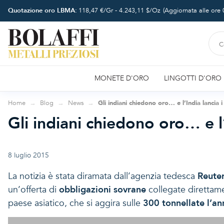
Quotazione oro LBMA:
118,47
€/Gr -
4.243,11
$/Oz
(Aggiornata alle ore
MONETE D'ORO
LINGOTTI D'ORO
Home
Blog
News
Gli indiani chiedono oro… e l’India lancia 
Gli indiani chiedono oro… e l
8 luglio 2015
La notizia è stata diramata dall’agenzia tedesca
Reute
un’offerta di
obbligazioni sovrane
collegate direttame
paese asiatico, che si aggira sulle
300 tonnellate l’a