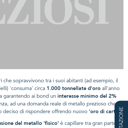
ari che sopravvivono tra i suoi abitanti (ad esempio, il
elli) 'consuma' circa
1.000 tonnellate d'oro
all'anno
esta garantendo ai bond un
interesse minimo del 2%
anza, ad una domanda reale di metallo prezioso che la
QUOTAZIONE
anno deciso di rispondere offrendo nuovo
'oro di carta'
.
usione del metallo 'fisico'
è capillare tra gran parte