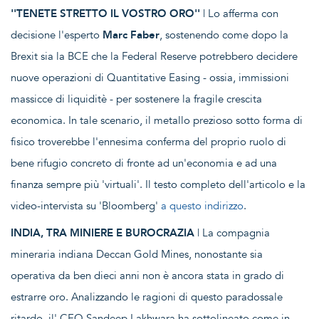
''TENETE STRETTO IL VOSTRO ORO''
| Lo afferma con
decisione l'esperto
Marc Faber
, sostenendo come dopo la
Brexit sia la BCE che la Federal Reserve potrebbero decidere
nuove operazioni di Quantitative Easing - ossia, immissioni
massicce di liquiditè - per sostenere la fragile crescita
economica. In tale scenario, il metallo prezioso sotto forma di
fisico troverebbe l'ennesima conferma del proprio ruolo di
bene rifugio concreto di fronte ad un'economia e ad una
finanza sempre più 'virtuali'. Il testo completo dell'articolo e la
video-intervista su 'Bloomberg'
a questo indirizzo
.
INDIA, TRA MINIERE E BUROCRAZIA
| La compagnia
mineraria indiana Deccan Gold Mines, nonostante sia
operativa da ben dieci anni non è ancora stata in grado di
estrarre oro. Analizzando le ragioni di questo paradossale
ritardo, il' CEO Sandeep Lakhwara ha sottolineato come in