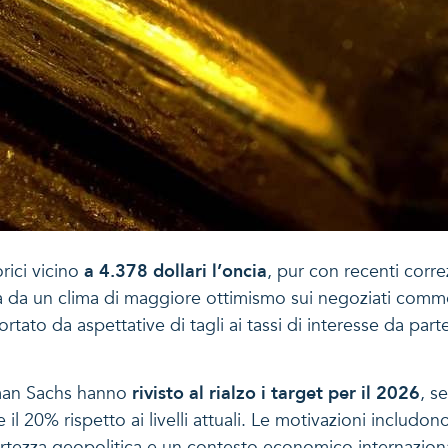
ici vicino
a 4.378 dollari l’oncia
, pur con recenti corre
ata da un clima di maggiore ottimismo sui negoziati comm
ato da aspettative di tagli ai tassi di interesse da part
dman Sachs hanno
rivisto al rialzo i target per il 2026
, s
re il 20% rispetto ai livelli attuali. Le motivazioni incl
’incertezza geopolitica e un contesto economico internazio