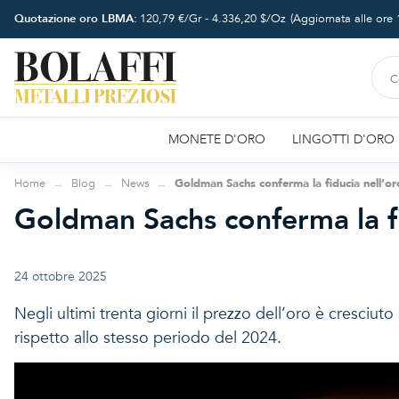
Quotazione oro LBMA:
120,79
€/Gr -
4.336,20
$/Oz
(Aggiornata alle ore
MONETE D'ORO
LINGOTTI D'ORO
Home
Blog
News
Goldman Sachs conferma la fiducia nell’or
Goldman Sachs conferma la fi
24 ottobre 2025
Negli ultimi trenta giorni il prezzo dell’oro è cresciu
rispetto allo stesso periodo del 2024.