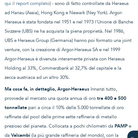
qui il report completo
) - sono di fatto controllate da Heraeus
ad Hanau (Assia), Hong Kong e Newark (Ney York). Argor-
Heraeus è stata fondata nel 1951 e nel 1973 l'Unione di Banche
Svizzere (UBS) ne ha acquisita la piena proprietà. Nel 1986,
UBS e Heraeus Group (Germania) hanno poi formato una joint
venture, con la creazione di Argor-Heraeus SA e nel 1999
Argor-Heraeus è divenuta interamente privata con Heraeus
Holding al 33%, Commerzbank al 32,7% del capitale e la
zecca austriaca ad un altro 30%.
Ma cosa fa, in dettaglio, Argor-Heraeus
Innanzi tutto,
provvede al mercato una quota annua di oro
tra 400 e 500
tonnellate
pari a circa il 10% delle 5.000 tonnellate di oro
raffinate dal pool delle prime sette raffinerie di metallo
prezioso del pianeta. Collocata a pochi chilometri da
PAMP
e
da
Valcambi
(la più grande raffineria del mondo), con la