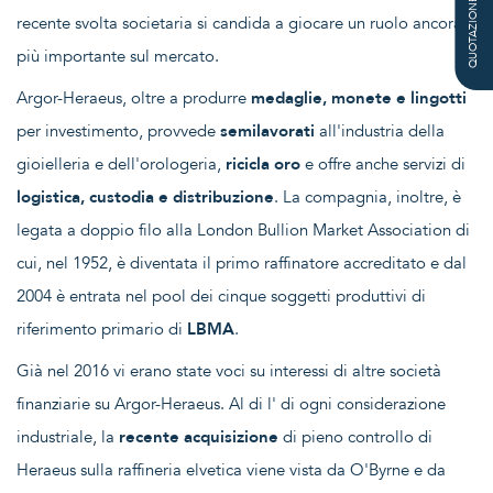
QUOTAZIONE
recente svolta societaria si candida a giocare un ruolo ancora
più importante sul mercato.
Argor-Heraeus, oltre a produrre
medaglie, monete e lingotti
per investimento, provvede
semilavorati
all'industria della
gioielleria e dell'orologeria,
ricicla oro
e offre anche servizi di
logistica, custodia e distribuzione
. La compagnia, inoltre, è
legata a doppio filo alla London Bullion Market Association di
cui, nel 1952, è diventata il primo raffinatore accreditato e dal
2004 è entrata nel pool dei cinque soggetti produttivi di
riferimento primario di
LBMA
.
Già nel 2016 vi erano state voci su interessi di altre società
finanziarie su Argor-Heraeus. Al di l' di ogni considerazione
industriale, la
recente acquisizione
di pieno controllo di
Heraeus sulla raffineria elvetica viene vista da O'Byrne e da