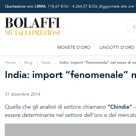
Quotazione oro LBMA:
118,67
€/Gr -
4.264,57
$/Oz
(Aggiornata alle ore
MONETE D'ORO
LINGOTTI D'ORO
Home
Blog
News
India: import “fenomenale” nel mese di 
India: import “fenomenale” 
31 dicembre 2014
Quella che gli analisti di settore chiamano
“Chindia”
–
essere determinante nel settore dell’oro e del mercato 