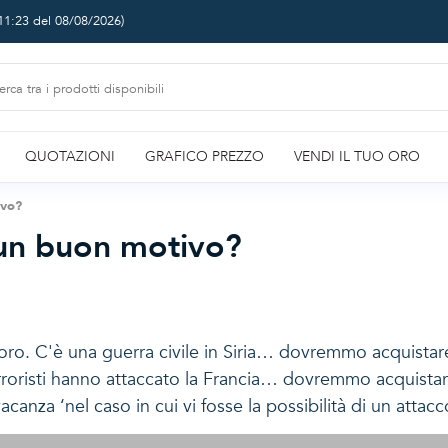
11:23 del 08/08/2026
)
QUOTAZIONI
GRAFICO PREZZO
VENDI IL TUO ORO
ivo?
 un buon motivo?
o. C'è una guerra civile in Siria… dovremmo acquistare
oristi hanno attaccato la Francia… dovremmo acquistare
nza ‘nel caso in cui vi fosse la possibilità di un attacco