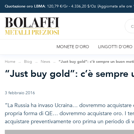
Quotazione oro LBMA:
120,79
€/Gr -
4.336,20
$/Oz
(Aggiornata alle ore
MONETE D'ORO
LINGOTTI D'ORO
Home
Blog
News
“Just buy gold”: c’è sempre un buon mot
“Just buy gold”: c’è sempre
3 febbraio 2016
“La Russia ha invaso Ucraina… dovremmo acquistare or
propria forma di QE… dovremmo acquistare oro. I terr
acquistare preventivamente oro prima un periodo di vaca