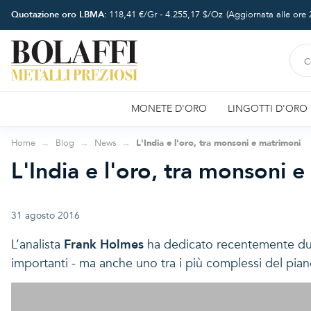
Quotazione oro LBMA:
118,41
€/Gr -
4.255,17
$/Oz
(Aggiornata alle ore
MONETE D'ORO
LINGOTTI D'ORO
Home
Blog
News
L'India e l'oro, tra monsoni e matrimoni
L'India e l'oro, tra monsoni 
31 agosto 2016
L’analista
Frank Holmes
ha dedicato recentemente due
importanti - ma anche uno tra i più complessi del piane