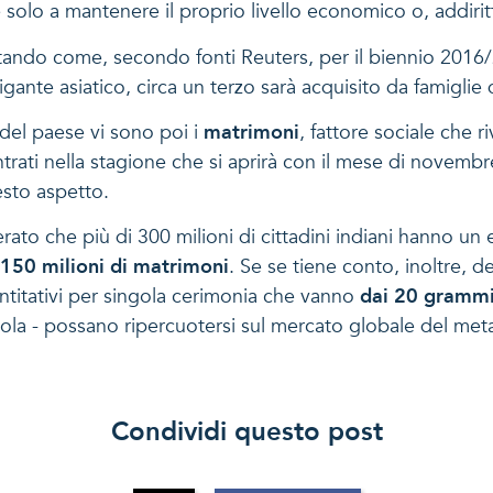
re solo a mantenere il proprio livello economico o, addir
tando come, secondo fonti Reuters, per il biennio 2016/20
gante asiatico, circa un terzo sarà acquisito da famiglie di
 del paese vi sono poi i
matrimoni
, fattore sociale che 
ti nella stagione che si aprirà con il mese di novembre.
esto aspetto.
o che più di 300 milioni di cittadini indiani hanno un et
150 milioni di matrimoni
. Se se tiene conto, inoltre, d
ntitativi per singola cerimonia che vanno
dai 20 grammi
icola - possano ripercuotersi sul mercato globale del meta
Condividi questo post