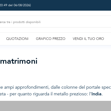
20:49 del 06/08/2026
)
QUOTAZIONI
GRAFICO PREZZO
VENDI IL TUO ORO
e matrimoni
 ampi approfondimenti, dalle colonne del portale speci
ta - per quanto riguarda il metallo prezioso: l’
India
.