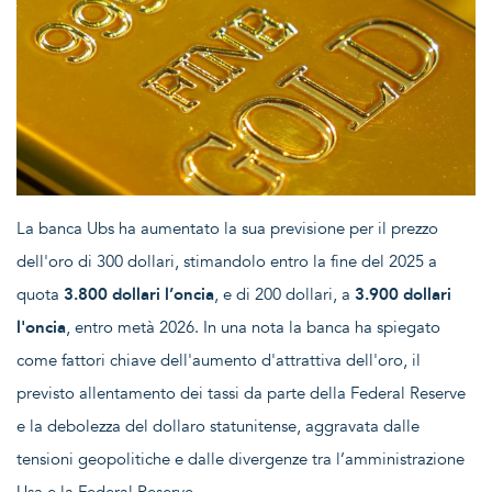
La banca Ubs ha aumentato la sua previsione per il prezzo
dell'oro di 300 dollari, stimandolo entro la fine del 2025 a
quota
3.800 dollari l’oncia
, e di 200 dollari, a
3.900 dollari
l'oncia
, entro metà 2026. In una nota la banca ha spiegato
come fattori chiave dell'aumento d'attrattiva dell'oro, il
previsto allentamento dei tassi da parte della Federal Reserve
e la debolezza del dollaro statunitense, aggravata dalle
tensioni geopolitiche e dalle divergenze tra l’amministrazione