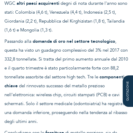
WGC
altri paesi acquirenti
degni di nota durante l'anno sono
stati: Colombia (4,6 t), Venezuela (4,4 t), Indonesia (2,5 t),
Giordania (2,2 t), Repubblica del Kirghizistan (1,8 t), Tailandia
(1,6 t) e Mongolia (1,3 t).
Passando alla
domanda di oro nel settore tecnologico
,
questa ha visto un guadagno complessivo del 3% nel 2017 con
332,8 tonnellate. Si tratta del primo aumento annuale dal 2010
e il quarto trimestre è stato particolarmente forte con 88,2
tonnellate assorbite dal settore high tech. Tre le
componenti
QUOTAZIONE
chiave
del rinnovato successo del metallo prezioso
nell'elettronica: wireless chip, circuiti stampati (PCB) e cavi
schermati. Solo il settore medicale (odontoiatria) ha registrato
una domanda inferiore, proseguendo nella tendenza al ribasso
degli ultimi anni.
Concludiamo con le
forniture
di metallo prezioso, sia da