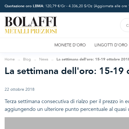
Quotazione oro LBMA:
120,79
€/Gr -
4.336,20
$/Oz
(Aggiornata alle ore
MONETE D'ORO
LINGOTTI D'ORO
Home
Blog
News
La settimana dell'oro: 15-19 ottobre 201
La settimana dell'oro: 15-19
22 ottobre 2018
Terza settimana consecutiva di rialzo per il prezzo in 
aggiungendo un ulteriore punto percentuale al quasi