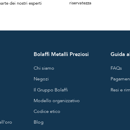
riservatezza
arte dei nostri esperti
Bolaffi Metalli Preziosi
Guida al
Chi siamo
FAQs
Negozi
Pagament
Il Gruppo Bolaffi
Resi e ri
Modello organizzativo
Codice etico
ll'oro
Blog