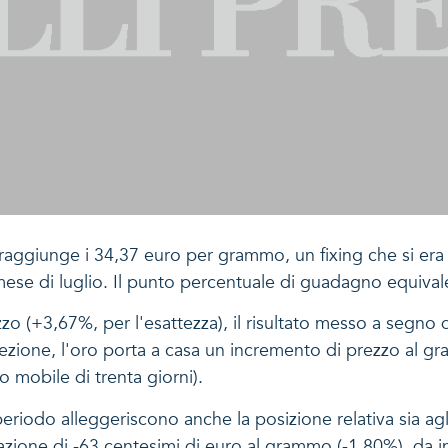
 raggiunge i 34,37 euro per grammo, un fixing che si era vi
mese di luglio. Il punto percentuale di guadagno equivale 
zzo (+3,67%, per l'esattezza), il risultato messo a segno d
ezione, l'oro porta a casa un incremento di prezzo al gram
 mobile di trenta giorni).
eriodo alleggeriscono anche la posizione relativa sia agli 
zione di -63 centesimi di euro al grammo (-1,80%), da in