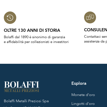
CONSULEN
OLTRE 130 ANNI DI STORIA
Contattaci se
Bolaffi dal 1890 è sinonimo di garanzia
assistenza da p
e affidabilità per collezionisti e investitori
Esplora
Monete d'oro
Bolaffi Metalli Preziosi Spa
Lingotti d'oro