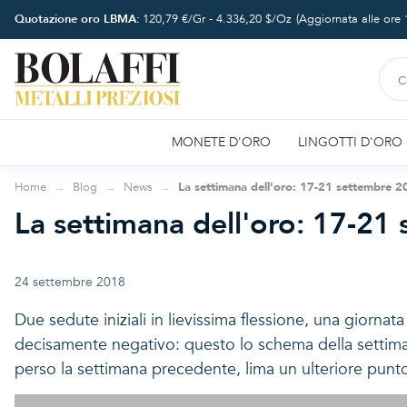
Quotazione oro LBMA:
120,79
€/Gr -
4.336,20
$/Oz
(Aggiornata alle ore
MONETE D'ORO
LINGOTTI D'ORO
Home
Blog
News
La settimana dell'oro: 17-21 settembre 
La settimana dell'oro: 17-21
24 settembre 2018
Due sedute iniziali in lievissima flessione, una giornat
decisamente negativo: questo lo schema della settiman
perso la settimana precedente, lima un ulteriore punto