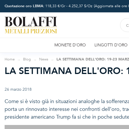
Quotazione oro LBMA:
118,33
€/Gr -
4.252,37
$/Oz
(Aggiornata alle ore
MONETE D'ORO
LINGOTTI D'ORO
Home
Blog
News
LA SETTIMANA DELL'ORO: 19-23 MAR
LA SETTIMANA DELL'ORO: 
26 marzo 2018
Come si è visto già in situazioni analoghe la sofferenza 
porta un rinnovato interesse nei confronti dell’oro, tra
presidente americano Trump fa si che in poche sedute