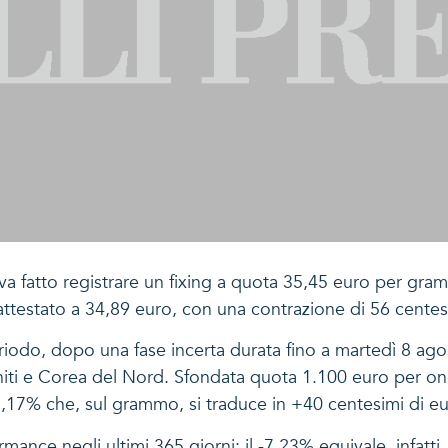
va fatto registrare un fixing a quota 35,45 euro per gr
 attestato a 34,89 euro, con una contrazione di 56 cent
riodo, dopo una fase incerta durata fino a martedì 8 ag
 Uniti e Corea del Nord. Sfondata quota 1.100 euro per onc
17% che, sul grammo, si traduce in +40 centesimi di eu
ormance negli ultimi 365 giorni: il -7,23% equivale, infatt