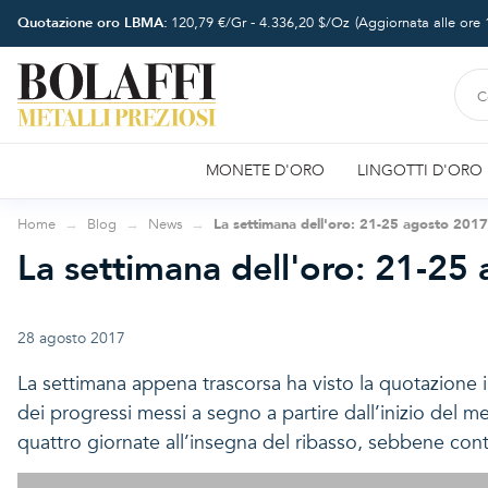
Quotazione oro LBMA:
120,79
€/Gr -
4.336,20
$/Oz
(Aggiornata alle ore
MONETE D'ORO
LINGOTTI D'ORO
Home
Blog
News
La settimana dell'oro: 21-25 agosto 201
La settimana dell'oro: 21-25
28 agosto 2017
La settimana appena trascorsa ha visto la quotazione i
dei progressi messi a segno a partire dall’inizio del me
quattro giornate all’insegna del ribasso, sebbene con