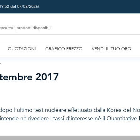
19:52 del 07/08/2026
)
QUOTAZIONI
GRAFICO PREZZO
VENDI IL TUO ORO
7
ettembre 2017
 dopo l’ultimo test nucleare effettuato dalla Korea del N
tende né rivedere i tassi d’interesse né il Quantitative