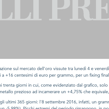
azione sul mercato dell'oro vissute tra lunedì 4 e vener
i a +16 centesimi di euro per grammo, per un fixing fina
ultimi trenta giorni in cui, come evidenziato dal grafico, so
il metallo prezioso ad incamerare un +4,75% che equivale
i ultimi 365 giorni: l'8 settembre 2016, infatti, un gra
 un -5,98%). Picchi estremi del periodo rimangono, in pos