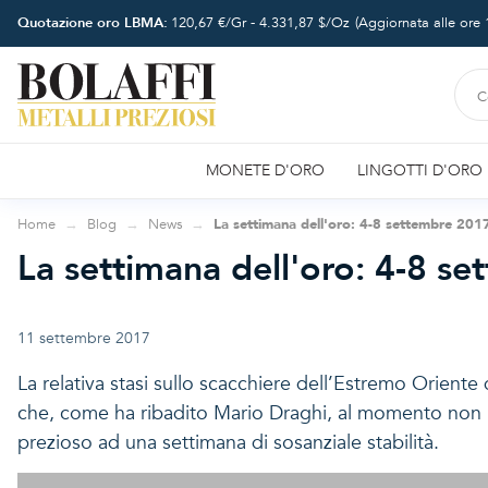
Quotazione oro LBMA:
120,67
€/Gr -
4.331,87
$/Oz
(Aggiornata alle ore
MONETE D'ORO
LINGOTTI D'ORO
Home
Blog
News
La settimana dell'oro: 4-8 settembre 201
La settimana dell'oro: 4-8 s
11 settembre 2017
La relativa stasi sullo scacchiere dell’Estremo Oriente
che, come ha ribadito Mario Draghi, al momento non in
prezioso ad una settimana di sosanziale stabilità.