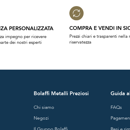
COMPRA E VENDI IN SI
ZA PERSONALIZZATA
Prezzi chiari e trasparenti nell
nza impegno per ricevere
riservatezza
arte dei nostri esperti
Bolaffi Metalli Preziosi
Guida al
Chi siamo
FAQs
Negozi
Pagament
Il Gruppo Bolaffi
Resi e ri