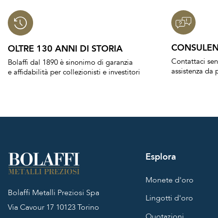
CONSULEN
OLTRE 130 ANNI DI STORIA
Contattaci se
Bolaffi dal 1890 è sinonimo di garanzia
assistenza da p
e affidabilità per collezionisti e investitori
Esplora
Monete d'oro
Bolaffi Metalli Preziosi Spa
Lingotti d'oro
Via Cavour 17
10123 Torino
Quotazioni