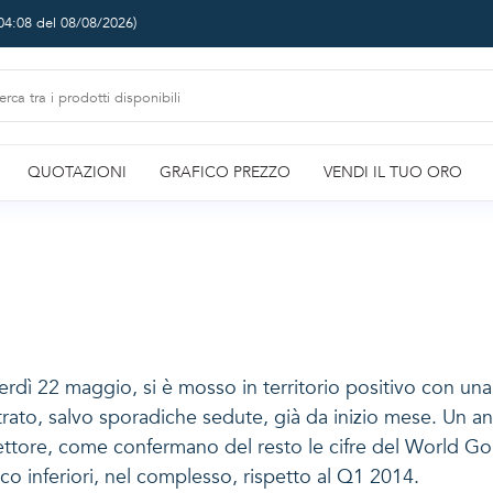
04:08 del 08/08/2026
)
QUOTAZIONI
GRAFICO PREZZO
VENDI IL TUO ORO
nerdì 22 maggio, si è mosso in territorio positivo con una
istrato, salvo sporadiche sedute, già da inizio mese. Un 
ettore, come confermano del resto le cifre del World Gol
oco inferiori, nel complesso, rispetto al Q1 2014.