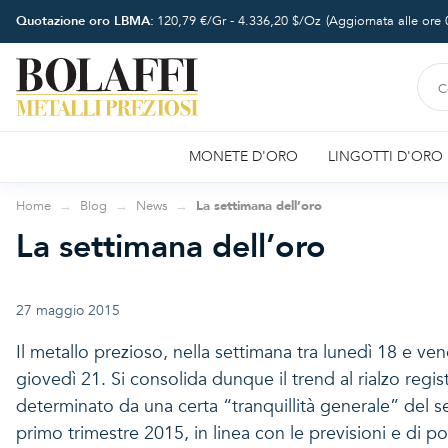
Quotazione oro LBMA:
120,79
€/Gr -
4.336,20
$/Oz
(Aggiornata alle ore
MONETE D'ORO
LINGOTTI D'ORO
Home
Blog
News
La settimana dell’oro
La settimana dell’oro
27 maggio 2015
Il metallo prezioso, nella settimana tra lunedì 18 e ve
giovedì 21. Si consolida dunque il trend al rialzo reg
determinato da una certa “tranquillità generale” del s
primo trimestre 2015, in linea con le previsioni e di p