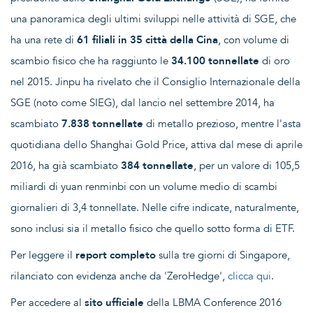
una panoramica degli ultimi sviluppi nelle attività di SGE, che
ha una rete di
61 filiali in 35 città della Cina
, con volume di
scambio fisico che ha raggiunto le
34.100 tonnellate
di oro
nel 2015. Jinpu ha rivelato che il Consiglio Internazionale della
SGE (noto come SIEG), dal lancio nel settembre 2014, ha
scambiato
7.838 tonnellate
di metallo prezioso, mentre l'asta
quotidiana dello Shanghai Gold Price, attiva dal mese di aprile
2016, ha già scambiato
384 tonnellate
, per un valore di 105,5
miliardi di yuan renminbi con un volume medio di scambi
giornalieri di 3,4 tonnellate. Nelle cifre indicate, naturalmente,
sono inclusi sia il metallo fisico che quello sotto forma di ETF.
Per leggere il
report completo
sulla tre giorni di Singapore,
rilanciato con evidenza anche da 'ZeroHedge',
clicca qui
.
Per accedere al
sito ufficiale
della LBMA Conference 2016