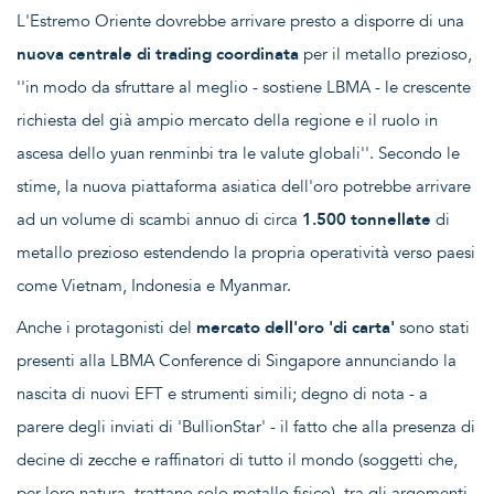
L'Estremo Oriente dovrebbe arrivare presto a disporre di una
nuova centrale di trading coordinata
per il metallo prezioso,
''in modo da sfruttare al meglio - sostiene LBMA - le crescente
richiesta del già ampio mercato della regione e il ruolo in
ascesa dello yuan renminbi tra le valute globali''. Secondo le
stime, la nuova piattaforma asiatica dell'oro potrebbe arrivare
ad un volume di scambi annuo di circa
1.500 tonnellate
di
metallo prezioso estendendo la propria operatività verso paesi
come Vietnam, Indonesia e Myanmar.
Anche i protagonisti del
mercato dell'oro 'di carta'
sono stati
presenti alla LBMA Conference di Singapore annunciando la
nascita di nuovi EFT e strumenti simili; degno di nota - a
parere degli inviati di 'BullionStar' - il fatto che alla presenza di
decine di zecche e raffinatori di tutto il mondo (soggetti che,
per loro natura, trattano solo metallo fisico), tra gli argomenti