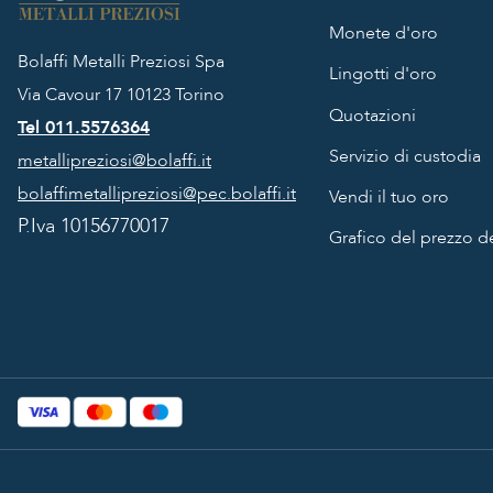
Monete d'oro
Bolaffi Metalli Preziosi Spa
Lingotti d'oro
Via Cavour 17
10123 Torino
Quotazioni
Tel 011.5576364
Servizio di custodia
metallipreziosi@bolaffi.it
bolaffimetallipreziosi@pec.bolaffi.it
Vendi il tuo oro
P.Iva 10156770017
Grafico del prezzo de