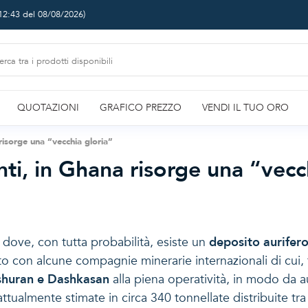
12:43 del 08/08/2026
)
QUOTAZIONI
GRAFICO PREZZO
VENDI IL TUO ORO
 risorge una “vecchia gloria”
nti, in Ghana risorge una “vecc
dove, con tutta probabilità, esiste un
deposito aurifer
to con alcune compagnie minerarie internazionali di cui, t
shuran e Dashkasan
alla piena operatività, in modo da 
ttualmente stimate in circa 340 tonnellate distribuite tra 2