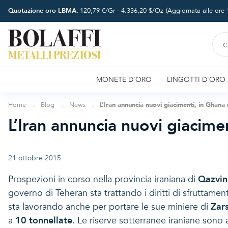
Quotazione oro LBMA:
120,79
€/Gr -
4.336,20
$/Oz
(Aggiornata alle ore
MONETE D'ORO
LINGOTTI D'ORO
Home
Blog
News
L’Iran annuncia nuovi giacimenti, in Ghana
L’Iran annuncia nuovi giacime
21 ottobre 2015
Prospezioni in corso nella provincia iraniana di
Qazvin
governo di Teheran sta trattando i diritti di sfruttamen
sta lavorando anche per portare le sue miniere di
Zar
a
10 tonnellate
. Le riserve sotterranee iraniane sono a