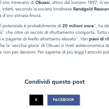
il sito minerario di
Obuasi
, attivo dal lontano 1897, in s
o, infatti, secondo la società londinese
Randgold Resourc
à d'oro stimata finora.
 il potenziale è probabilmente di
20 milioni once
", ha d
ità'' che oltre un secolo di sfruttamento comporta. Tutto
 e pagante di livello altrettanto elevato". Vari
piani di r
 la 'vecchia gloria' di Obuasi si riveli antieconomica da
e non per decenni. Per saperne di più leggi l'articolo p
Condividi questo post
X
FACEBOOK