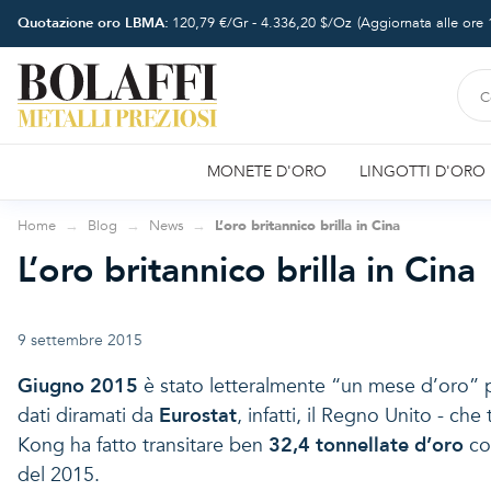
Quotazione oro LBMA:
120,79
€/Gr -
4.336,20
$/Oz
(Aggiornata alle ore
MONETE D'ORO
LINGOTTI D'ORO
Home
Blog
News
L’oro britannico brilla in Cina
L’oro britannico brilla in Cina
9 settembre 2015
Giugno 2015
è stato letteralmente “un mese d’oro” p
dati diramati da
Eurostat
, infatti, il Regno Unito - ch
Kong ha fatto transitare ben
32,4 tonnellate d’oro
con
del 2015.