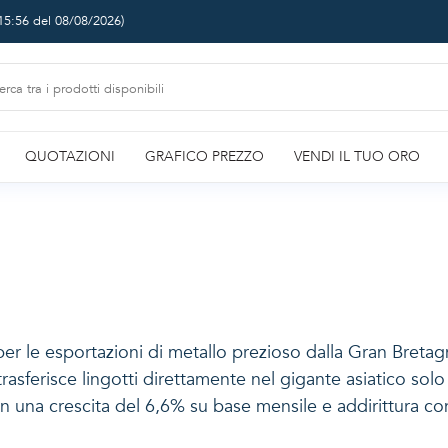
15:56 del 08/08/2026
)
QUOTAZIONI
GRAFICO PREZZO
VENDI IL TUO ORO
er le esportazioni di metallo prezioso dalla Gran Breta
e trasferisce lingotti direttamente nel gigante asiatico sol
 una crescita del 6,6% su base mensile e addirittura c