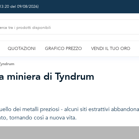
13:20 del 09/08/2026
)
QUOTAZIONI
GRAFICO PREZZO
VENDI IL TUO ORO
 Tyndrum
 la miniera di Tyndrum
ello dei metalli preziosi - alcuni siti estrattivi abbando
ento, tornando così a nuova vita.