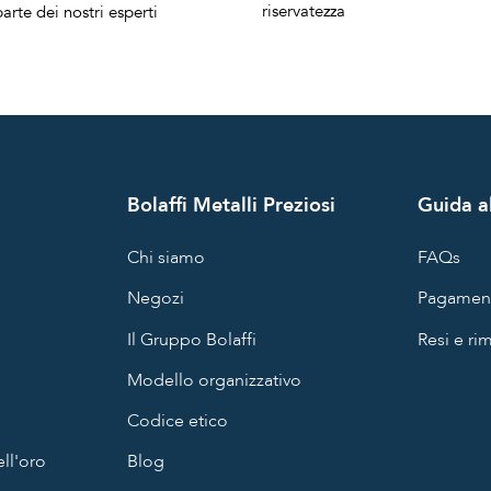
riservatezza
arte dei nostri esperti
Bolaffi Metalli Preziosi
Guida al
Chi siamo
FAQs
Negozi
Pagament
Il Gruppo Bolaffi
Resi e ri
Modello organizzativo
Codice etico
ll'oro
Blog