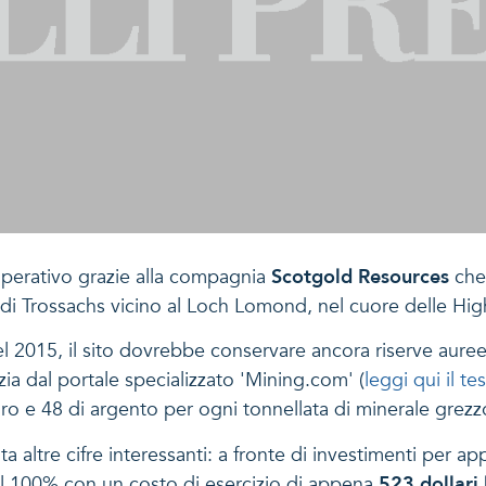
 operativo grazie alla compagnia
Scotgold Resources
che 
k di Trossachs vicino al Loch Lomond, nel cuore delle Hig
el 2015, il sito dovrebbe conservare ancora riserve aur
izia dal portale specializzato 'Mining.com' (
leggi qui il t
o e 48 di argento per ogni tonnellata di minerale grezzo
re cifre interessanti: a fronte di investimenti per appena
al 100% con un costo di esercizio di appena
523 dollari 