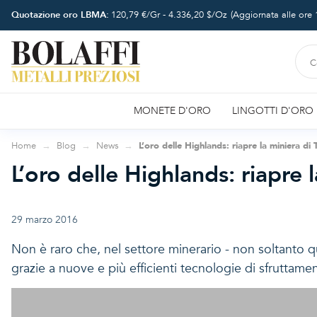
Quotazione oro LBMA:
120,79
€/Gr -
4.336,20
$/Oz
(Aggiornata alle ore
MONETE D'ORO
LINGOTTI D'ORO
Home
Blog
News
L’oro delle Highlands: riapre la miniera di
L’oro delle Highlands: riapre
29 marzo 2016
Non è raro che, nel settore minerario - non soltanto qu
grazie a nuove e più efficienti tecnologie di sfruttam