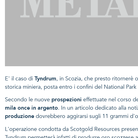
E' il caso di
Tyndrum
, in Scozia, che presto ritornerè
storica miniera, posta entro i confini del National Par
Secondo le nuove
prospezioni
effettuate nel corso d
mila once in argento
. In un articolo dedicato alla not
produzione
dovrebbero aggirarsi sugli 11 grammi d'or
L'operazione condotta da Scotgold Resources presenta alt
Tyndrum permetterà infatti di produrre oro scozzese 