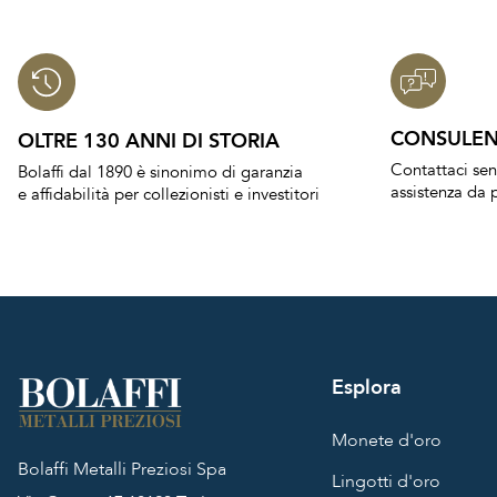
CONSULEN
OLTRE 130 ANNI DI STORIA
Contattaci se
Bolaffi dal 1890 è sinonimo di garanzia
assistenza da p
e affidabilità per collezionisti e investitori
Esplora
Monete d'oro
Bolaffi Metalli Preziosi Spa
Lingotti d'oro