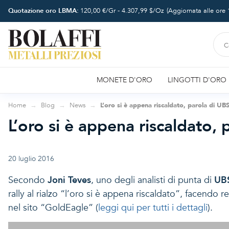
Quotazione oro LBMA:
120,00
€/Gr -
4.307,99
$/Oz
(Aggiornata alle ore
MONETE D'ORO
LINGOTTI D'ORO
Home
Blog
News
L’oro si è appena riscaldato, parola di UBS
L’oro si è appena riscaldato, 
20 luglio 2016
Secondo
Joni Teves
, uno degli analisti di punta di
UB
rally al rialzo “l’oro si è appena riscaldato”, facendo 
nel sito “GoldEagle” (
leggi qui per tutti i dettagli
).