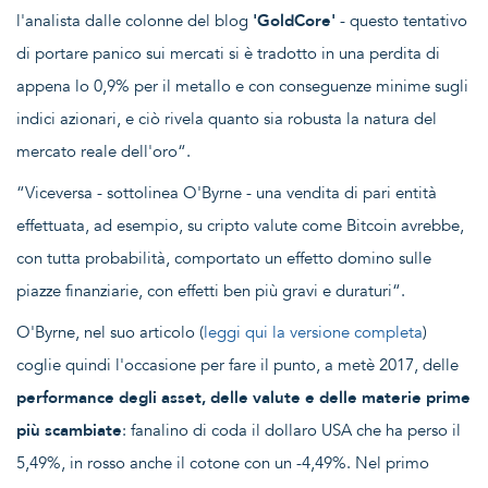
l'analista dalle colonne del blog
'GoldCore'
- questo tentativo
di portare panico sui mercati si è tradotto in una perdita di
appena lo 0,9% per il metallo e con conseguenze minime sugli
indici azionari, e ciò rivela quanto sia robusta la natura del
mercato reale dell'oro“.
“Viceversa - sottolinea O'Byrne - una vendita di pari entità
effettuata, ad esempio, su cripto valute come Bitcoin avrebbe,
con tutta probabilità, comportato un effetto domino sulle
piazze finanziarie, con effetti ben più gravi e duraturi“.
O'Byrne, nel suo articolo (
leggi qui la versione completa
)
coglie quindi l'occasione per fare il punto, a metè 2017, delle
performance degli asset, delle valute e delle materie prime
più scambiate
: fanalino di coda il dollaro USA che ha perso il
5,49%, in rosso anche il cotone con un -4,49%. Nel primo