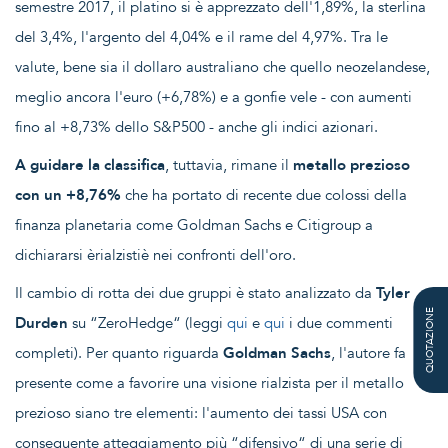
semestre 2017, il platino si è apprezzato dell'1,89%, la sterlina
del 3,4%, l'argento del 4,04% e il rame del 4,97%. Tra le
valute, bene sia il dollaro australiano che quello neozelandese,
meglio ancora l'euro (+6,78%) e a gonfie vele - con aumenti
fino al +8,73% dello S&P500 - anche gli indici azionari.
A guidare la classifica
, tuttavia, rimane il
metallo prezioso
con un +8,76%
che ha portato di recente due colossi della
finanza planetaria come Goldman Sachs e Citigroup a
dichiararsi èrialzistiè nei confronti dell'oro.
Il cambio di rotta dei due gruppi è stato analizzato da
Tyler
QUOTAZIONE
Durden
su “ZeroHedge“ (leggi
qui
e
qui
i due commenti
completi). Per quanto riguarda
Goldman Sachs
, l'autore fa
presente come a favorire una visione rialzista per il metallo
prezioso siano tre elementi: l'aumento dei tassi USA con
conseguente atteggiamento più “difensivo“ di una serie di