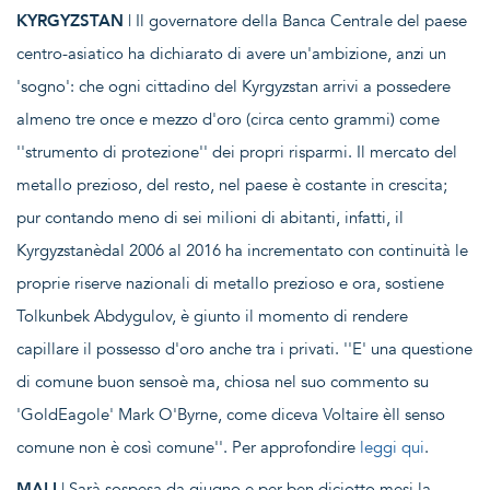
KYRGYZSTAN
| Il governatore della Banca Centrale del paese
centro-asiatico ha dichiarato di avere un'ambizione, anzi un
'sogno': che ogni cittadino del Kyrgyzstan arrivi a possedere
almeno tre once e mezzo d'oro (circa cento grammi) come
''strumento di protezione'' dei propri risparmi. Il mercato del
metallo prezioso, del resto, nel paese è costante in crescita;
pur contando meno di sei milioni di abitanti, infatti, il
Kyrgyzstanèdal 2006 al 2016 ha incrementato con continuità le
proprie riserve nazionali di metallo prezioso e ora, sostiene
Tolkunbek Abdygulov, è giunto il momento di rendere
capillare il possesso d'oro anche tra i privati. ''E' una questione
di comune buon sensoè ma, chiosa nel suo commento su
'GoldEagole' Mark O'Byrne, come diceva Voltaire èIl senso
comune non è così comune''. Per approfondire
leggi qui
.
MALI
| Sarà sospesa da giugno e per ben diciotto mesi la