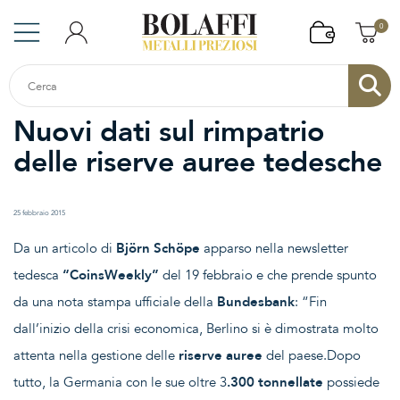
0
Nuovi dati sul rimpatrio
delle riserve auree tedesche
25 febbraio 2015
Da un articolo di
Björn Schöpe
apparso nella newsletter
tedesca
“CoinsWeekly”
del 19 febbraio e che prende spunto
da una nota stampa ufficiale della
Bundesbank
: “Fin
dall’inizio della crisi economica, Berlino si è dimostrata molto
attenta nella gestione delle
riserve auree
del paese.Dopo
tutto, la Germania con le sue oltre 3
.300 tonnellate
possiede