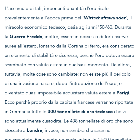
L'accumulo di tali, imponenti quantità d'oro risale
prevalentemente all'epoca prima del '
Wirtschaftswunder
', il
miracolo economico tedesco, ossia agli anni '50-'60. Durante
la
Guerra Fredda
, inoltre, essere in possesso di forti riserve
auree all'estero, lontano dalla Cortina di ferro, era considerato
un elemento di stabilità e sicurezza, perchè l'oro poteva essere
scambiato con valuta estera in qualsiasi momento. Da allora,
tuttavia, molte cose sono cambiate: non esiste più il pericolo
di una invasione russa e, dopo l'introduzione dell'euro, è
diventato quasi impossibile acquistare valuta estera a
Parigi
.
Ecco perchè proprio dalla capitale francese verranno riportate
in Germania tutte le
300 tonnellate di oro tedesco
che vi
sono attualmente custodite. Le 438 tonnellate di oro che sono
stoccate a
Londra
, invece, non sembra che saranno
movimentate. Per quanto riguarda, infine, le 1.500 tonnellate