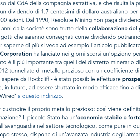
nso dal CdA della compagnia estrattiva, e che risulta la p
 un dividendo di 1,7 centesimi di dollaro australiano per
00 azioni. Dal 1990, Resolute Mining non paga dividendi a
mi anni dalla societè sono frutto della
collaborazione del
ingotti che saranno consegnati come dividendo potranno 
er saperne di più si veda ad esempio l'articolo pubblicat
 Corporation
ha lanciato nei giorni scorsi un'opzione pe
to è il più importante tra quelli del distretto minerario d
,012 tonnellate di metallo prezioso con un coefficiente d
o sapere da Rockcliff - è stato possibile effettuare
prospe
re, in futuro, ad essere sfruttato in modo efficace fino a
etWired'
a questo indirizzo
.
r custodire il proprio metallo prezioso: così viene defini
rmazione? Il piccolo Stato ha un'
economia stabile e fort
all'avanguardia nel settore tecnologico, come pure in que
po stesso, dispone di un'avanzata industria degli armame