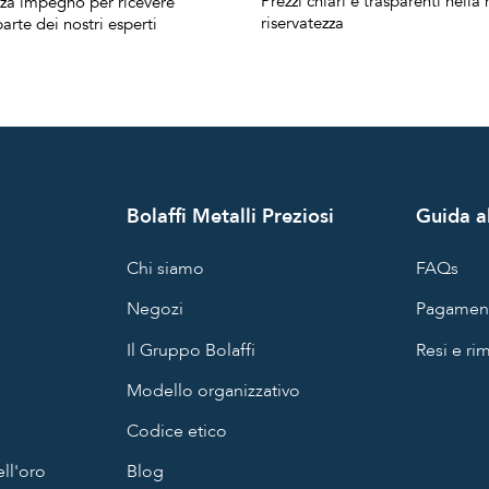
Prezzi chiari e trasparenti nell
nza impegno per ricevere
riservatezza
arte dei nostri esperti
Bolaffi Metalli Preziosi
Guida al
Chi siamo
FAQs
Negozi
Pagament
Il Gruppo Bolaffi
Resi e ri
Modello organizzativo
Codice etico
ll'oro
Blog