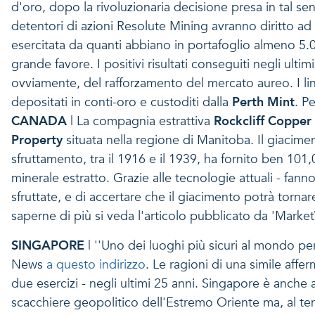
d'oro, dopo la rivoluzionaria decisione presa in tal se
detentori di azioni Resolute Mining avranno diritto ad
esercitata da quanti abbiano in portafoglio almeno 5.0
grande favore. I positivi risultati conseguiti negli ulti
ovviamente, del rafforzamento del mercato aureo. I l
depositati in conti-oro e custoditi dalla
Perth Mint
. P
CANADA
| La compagnia estrattiva
Rockcliff Copper
Property
situata nella regione di Manitoba. Il giacimen
sfruttamento, tra il 1916 e il 1939, ha fornito ben 101
minerale estratto. Grazie alle tecnologie attuali - fann
sfruttate, e di accertare che il giacimento potrà torna
saperne di più si veda l'articolo pubblicato da 'Mark
SINGAPORE
| ''Uno dei luoghi più sicuri al mondo pe
News
a questo indirizzo
. Le ragioni di una simile affe
due esercizi - negli ultimi 25 anni. Singapore è anche 
scacchiere geopolitico dell'Estremo Oriente ma, al tem