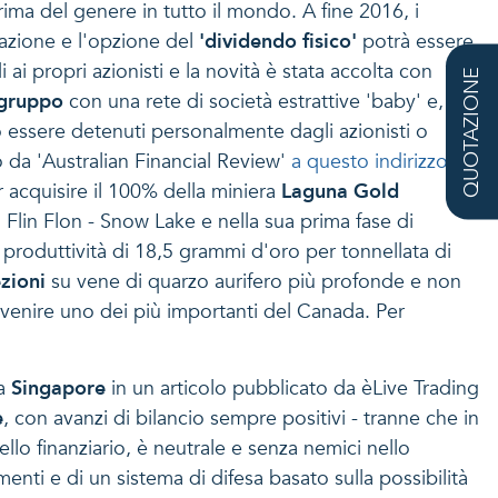
rima del genere in tutto il mondo. A fine 2016, i
 azione e l'opzione del
'dividendo fisico'
potrà essere
i propri azionisti e la novità è stata accolta con
QUOTAZIONE
 gruppo
con una rete di società estrattive 'baby' e,
essere detenuti personalmente dagli azionisti o
o da 'Australian Financial Review'
a questo indirizzo
.
r acquisire il 100% della miniera
Laguna Gold
i Flin Flon - Snow Lake e nella sua prima fase di
i produttività di 18,5 grammi d'oro per tonnellata di
zioni
su vene di quarzo aurifero più profonde e non
 divenire uno dei più importanti del Canada. Per
ta
Singapore
in un articolo pubblicato da èLive Trading
e
, con avanzi di bilancio sempre positivi - tranne che in
llo finanziario, è neutrale e senza nemici nello
nti e di un sistema di difesa basato sulla possibilità