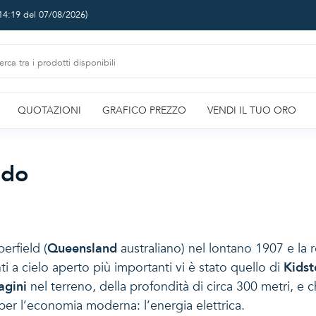
14:19 del 07/08/2026
)
QUOTAZIONI
GRAFICO PREZZO
VENDI IL TUO ORO
ndo
erfield (
Queensland
australiano) nel lontano 1907 e la
ti a cielo aperto più importanti vi è stato quello di
Kidst
agini
nel terreno, della profondità di circa 300 metri, e 
 per l’economia moderna: l’energia elettrica.