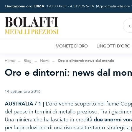
Quotazione oro LBMA:
120,33
€/Gr -
4.319,96
$/Oz
(Aggiornata alle ore
MONETE D'ORO
LINGOTTI D'ORO
Home
Blog
News
Oro e dintorni: news dal mondo
Oro e dintorni: news dal mo
14 settembre 2016
AUSTRALIA / 1 |
L’oro venne scoperto nel fiume Copp
del paese in termini di metallo prezioso. Tra i giacimen
Una miniera che ha lasciato in eredità
due enormi vor
per la produzione di una risorsa altrettanto strategica