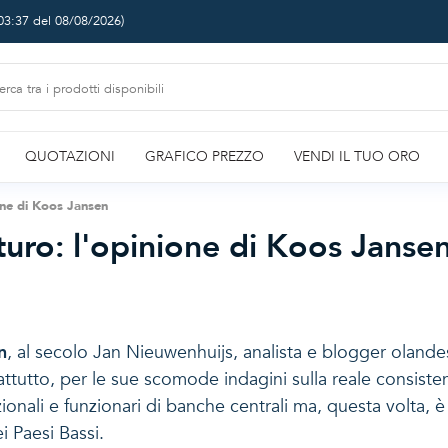
03:37 del 08/08/2026
)
QUOTAZIONI
GRAFICO PREZZO
VENDI IL TUO ORO
one di Koos Jansen
turo: l'opinione di Koos Janse
n
, al secolo Jan Nieuwenhuijs, analista e blogger olandes
attutto, per le sue scomode indagini sulla reale consisten
azionali e funzionari di banche centrali ma, questa volta, 
i Paesi Bassi.