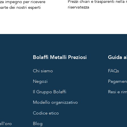
Prezzi chiari e trasparenti nell
nza impegno per ricevere
riservatezza
arte dei nostri esperti
Bolaffi Metalli Preziosi
Guida al
Chi siamo
FAQs
Negozi
Pagament
Il Gruppo Bolaffi
Resi e ri
Modello organizzativo
Codice etico
ll'oro
Blog