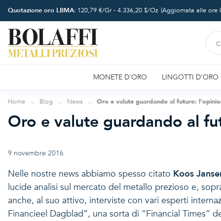
Quotazione oro LBMA:
120,79
€/Gr -
4.336,20
$/Oz
(Aggiornata alle ore
MONETE D'ORO
LINGOTTI D'ORO
Home
Blog
News
Oro e valute guardando al futuro: l'opini
Oro e valute guardando al fu
9 novembre 2016
Nelle nostre news abbiamo spesso citato
Koos Janse
lucide analisi sul mercato del metallo prezioso e, sopr
anche, al suo attivo, interviste con vari esperti intern
Financieel Dagblad”, una sorta di “Financial Times” de