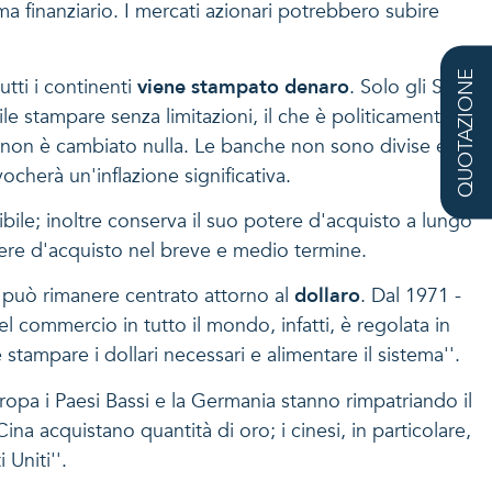
 finanziario. I mercati azionari potrebbero subire
QUOTAZIONE
utti i continenti
viene stampato denaro
. Solo gli Stati
le stampare senza limitazioni, il che è politicamente
ra non è cambiato nulla. Le banche non sono divise e in
cherà un'inflazione significativa.
ibile; inoltre conserva il suo potere d'acquisto a lungo
otere d'acquisto nel breve e medio termine.
 può rimanere centrato attorno al
dollaro
. Dal 1971 -
el commercio in tutto il mondo, infatti, è regolata in
stampare i dollari necessari e alimentare il sistema''.
opa i Paesi Bassi e la Germania stanno rimpatriando il
Cina acquistano quantità di oro; i cinesi, in particolare,
 Uniti''.