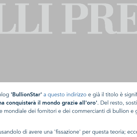
 blog
'BullionStar'
a questo indirizzo
e già il titolo è sign
na conquisterà il mondo grazie all'oro'
. Del resto, so
ne mondiale dei fornitori e dei commercianti di bullion e gi
andolo di avere una 'fissazione' per questa teoria; ecco 