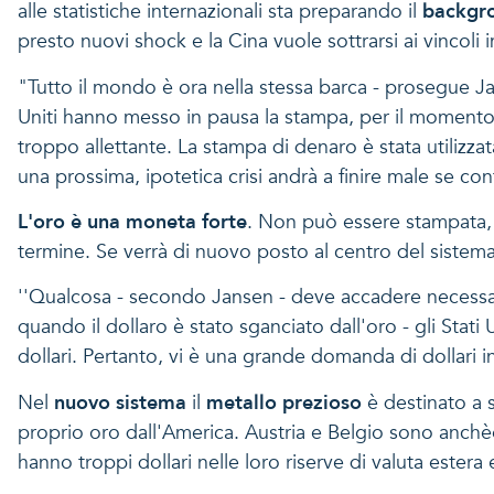
alle statistiche internazionali sta preparando il
backgro
presto nuovi shock e la Cina vuole sottrarsi ai vincoli i
"Tutto il mondo è ora nella stessa barca - prosegue 
Uniti hanno messo in pausa la stampa, per il moment
troppo allettante. La stampa di denaro è stata utilizza
una prossima, ipotetica crisi andrà a finire male se c
L'oro è una moneta forte
. Non può essere stampata, a
termine. Se verrà di nuovo posto al centro del sistema
''Qualcosa - secondo Jansen - deve accadere necessa
quando il dollaro è stato sganciato dall'oro - gli Stati
dollari. Pertanto, vi è una grande domanda di dollari i
Nel
nuovo sistema
il
metallo prezioso
è destinato a 
proprio oro dall'America. Austria e Belgio sono anchè
hanno troppi dollari nelle loro riserve di valuta estera e