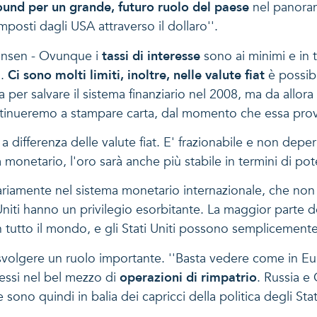
und per un grande, futuro ruolo del paese
nel panorama
mposti dagli USA attraverso il dollaro''.
Jansen - Ovunque i
tassi di interesse
sono ai minimi e in t
o.
Ci sono molti limiti, inoltre, nelle valute fiat
è possibi
ta per salvare il sistema finanziario nel 2008, ma da allo
ontinueremo a stampare carta, dal momento che essa provo
 differenza delle valute fiat. E' frazionabile e non deper
 monetario, l'oro sarà anche più stabile in termini di p
riamente nel sistema monetario internazionale, che non
 Uniti hanno un privilegio esorbitante. La maggior parte d
n tutto il mondo, e gli Stati Uniti possono semplicemente 
svolgere un ruolo importante. ''Basta vedere come in Eur
essi nel bel mezzo di
operazioni di rimpatrio
. Russia e 
 sono quindi in balia dei capricci della politica degli Stati