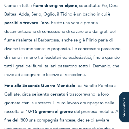
Come in tutti i
fiumi di origine alpina
, soprattutto Po, Dora
Baltea, Adda, Serio, Oglio, il Ticino è un bacino in cui
è
possibile trovare l'oro
. Esiste una vera e propria
documentazione di concessione di cavare oro dai greti del
fiume risalente al Barbarossa, anche se giè Plinio parla di
diverse testimonianze in proposito. Le concessioni passarono
di mano in mano tra feudatari ed ecclesiastici, fino a quando
tutti i greti dei fiumi italiani passarono sotto il Demanio, che
iniziè ad assegnare le licenze ai richiedenti.
Fino alla Seconda Guerra Mondiale
, da Varallo Pombia a
Galliate, circa
seicento cercatori
trascorrevano la loro
QUOTAZIONE
giornata chini sui setacci. Il duro lavoro era ripagato dalla
raccolta di
10-15 grammi al giorno
del prezioso metallo. Alla
fine dell'800 una compagnia francese, decise di avviare
unèimpresa di estrazione estensiva per mezzo di draghe a