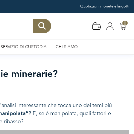
Quotazioni monete e lingotti
0
SERVIZIO DI CUSTODIA
CHI SIAMO
ie minerarie?
analisi interessante che tocca uno dei temi più
“manipolata”?
E, se è manipolata, quali fattori e
e ribasso?