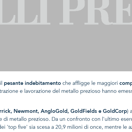
il
pesante indebitamento
che affligge le maggiori
comp
strazione e lavorazione del metallo prezioso hanno emesso
rrick, Newmont, AngloGold, GoldFields e GoldCorp
) 
nce di metallo prezioso. Da un confronto con l'ultimo ese
 'top five' sia scesa a 20,9 milioni di once, mentre le 