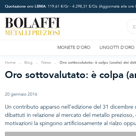
Quotazione oro LBMA:
119,61
€/Gr -
4.298,31
$/Oz
(Aggiornata alle ore
MONETE D'ORO
LINGOTTI D'ORO
Home
Blog
News
Oro sottovalutato: è colpa (anche) dei de
Oro sottovalutato: è colpa (
20 gennaio 2016
Un contributo apparso nell’edizione del 31 dicembre 
dibattuti in relazione al mercato del metallo prezioso,
motivazioni la spingono artificiosamente al rialzo opp