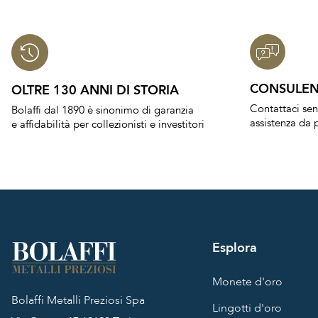
CONSULEN
OLTRE 130 ANNI DI STORIA
Contattaci se
Bolaffi dal 1890 è sinonimo di garanzia
assistenza da p
e affidabilità per collezionisti e investitori
Esplora
Monete d'oro
Bolaffi Metalli Preziosi Spa
Lingotti d'oro