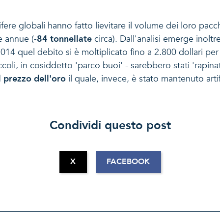
fere globali hanno fatto lievitare il volume dei loro pacchet
e annue (
-84 tonnellate
circa). Dall'analisi emerge inolt
2014 quel debito si è moltiplicato fino a 2.800 dollari pe
iccoli, in cosiddetto 'parco buoi' - sarebbero stati 'rapi
il prezzo dell'oro
il quale, invece, è stato mantenuto arti
Condividi questo post
X
FACEBOOK