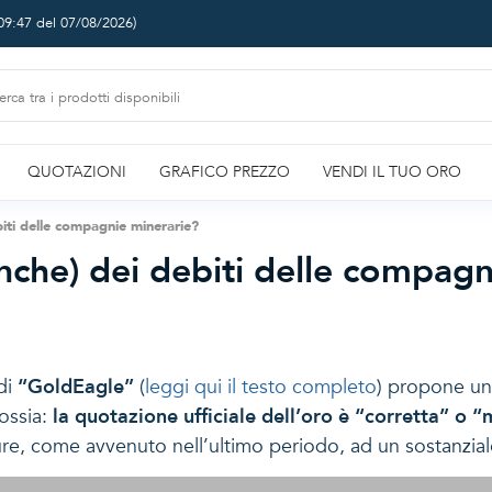
09:47 del 07/08/2026
)
QUOTAZIONI
GRAFICO PREZZO
VENDI IL TUO ORO
biti delle compagnie minerarie?
anche) dei debiti delle compagn
di
“GoldEagle”
(
leggi qui il testo completo
) propone un’
 ossia:
la quotazione ufficiale dell’oro è “corretta” o 
ure, come avvenuto nell’ultimo periodo, ad un sostanzial