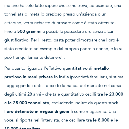
indiano ha solo fatto sapere che se ne trova, ad esempio, una
tonnellata di metallo prezioso presso un'azienda o un
cittadino, verrà richiesto di provare come è stato ottenuto.
Fino a
500 grammi
è possibile possedere oro senza alcun
giustificativo. Per il resto, basta poter dimostrare che l'oro è
stato ereditato ad esempio dal proprio padre o nonno, e lo si
può tranquillamente detenere''.
Per quanto riguarda l'effettivo
quantitativo di metallo
prezioso in mani private in India
(proprietà familiari), si stima
- aggregando i dati storici di domanda del mercato nel corso
degli ultimi 28 anni - che tale quantitativo oscilli
tra le 23.000
e le 25.000 tonnellate
, escludendo inoltre da questo stock
l'
oro detenuto in negozi di gioielli
come magazzino. Una
voce, si riporta nell'intervista, che oscillare
tra le 8.000 e le
10.000 tonnellate
.