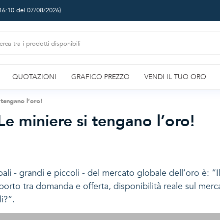
16:10 del 07/08/2026
)
QUOTAZIONI
GRAFICO PREZZO
VENDI IL TUO ORO
i tengano l’oro!
Le miniere si tengano l’oro!
ali - grandi e piccoli - del mercato globale dell’oro è: “I
rapporto tra domanda e offerta, disponibilità reale sul me
li?”.