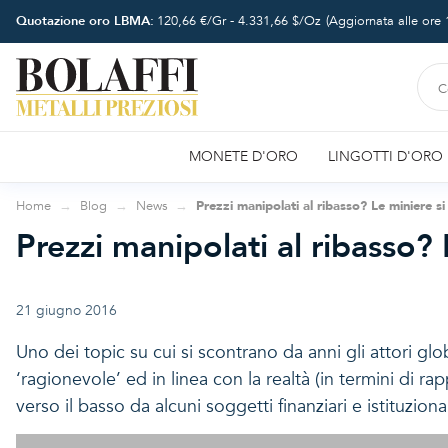
Quotazione oro LBMA:
120,66
€/Gr -
4.331,66
$/Oz
(Aggiornata alle ore
MONETE D'ORO
LINGOTTI D'ORO
Home
Blog
News
Prezzi manipolati al ribasso? Le miniere s
Prezzi manipolati al ribasso? 
21 giugno 2016
Uno dei topic su cui si scontrano da anni gli attori glob
‘ragionevole’ ed in linea con la realtà (in termini di 
verso il basso da alcuni soggetti finanziari e istituziona