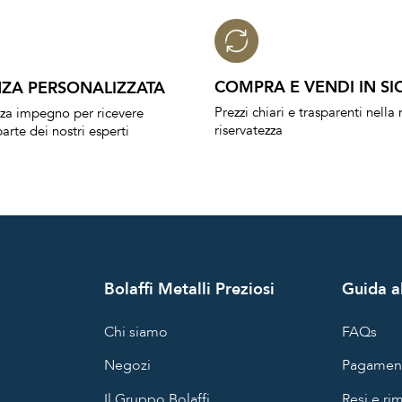
COMPRA E VENDI IN SI
ZA PERSONALIZZATA
Prezzi chiari e trasparenti nell
nza impegno per ricevere
riservatezza
arte dei nostri esperti
Bolaffi Metalli Preziosi
Guida al
Chi siamo
FAQs
Negozi
Pagament
Il Gruppo Bolaffi
Resi e ri