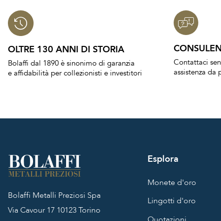
CONSULEN
OLTRE 130 ANNI DI STORIA
Contattaci se
Bolaffi dal 1890 è sinonimo di garanzia
assistenza da p
e affidabilità per collezionisti e investitori
Esplora
Monete d'oro
Bolaffi Metalli Preziosi Spa
Lingotti d'oro
Via Cavour 17
10123 Torino
Quotazioni