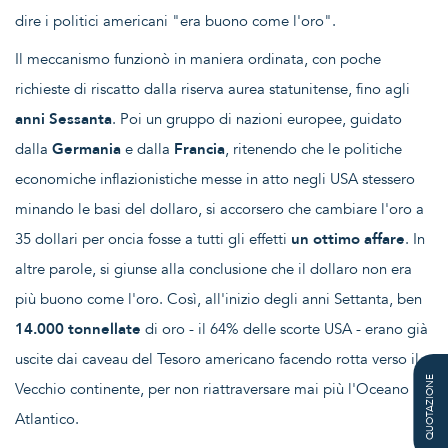
dire i politici americani "era buono come l'oro".
Il meccanismo funzionò in maniera ordinata, con poche
richieste di riscatto dalla riserva aurea statunitense, fino agli
anni Sessanta
. Poi un gruppo di nazioni europee, guidato
dalla
Germania
e dalla
Francia
, ritenendo che le politiche
economiche inflazionistiche messe in atto negli USA stessero
minando le basi del dollaro, si accorsero che cambiare l'oro a
35 dollari per oncia fosse a tutti gli effetti
un ottimo affare
. In
altre parole, si giunse alla conclusione che il dollaro non era
più buono come l'oro. Così, all'inizio degli anni Settanta, ben
14.000 tonnellate
di oro - il 64% delle scorte USA - erano già
uscite dai caveau del Tesoro americano facendo rotta verso il
QUOTAZIONE
Vecchio continente, per non riattraversare mai più l'Oceano
Atlantico.