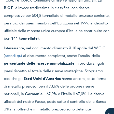
1.054,1 e 1.040,0 tonnellate di riserve nazionali ufficiali. La
B.C.E.
è invece tredicesima in classifica, con riserve
complessive per 504,8 tonnellate di metallo prezioso conferite,
peraltro, dai paesi membri dell'Eurozona nel 1999, al debutto
ufficiale della moneta unica europea (l'Italia ha contribuito con
ben
141 tonnellate
).
Interessante, nel documento diramato il 10 aprile dal W.G.C.
(
accedi qui
al documento completo), anche l'analisi della
percentuale delle riserve immobilizzate
in oro dai singoli
paesi rispetto al totale delle riserve strategiche. Scopriamo
così che gli
Stati Uniti d'America
hanno ancora, sotto forma
di metallo prezioso, ben il 73,6% delle proprie riserve
nazionali, la
Germania
il 67,9% e l'
Italia
il 67,0%. Le riserve
ufficiali del nostro Paese, poste sotto il controllo della Banca
d'Italia, oltre che in metallo prezioso sono detenute