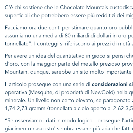
C'è chi sostiene che le Chocolate Mountais custodiscan
superficiali che potrebbero essere più redditizi dei mig
Facciamo ora due conti per stimare quanto oro pubblico
assumiamo una media di 80 miliardi di dollari in oro 
tonnellate“. I conteggi si riferiscono ai prezzi di metà
Per avere un'idea del quantitativo in gioco si pensi ch
d'oro, con la maggior parte del metallo prezioso prov
Mountain, dunque, sarebbe un sito molto importante ma 
L'articolo prosegue con una serie di
considerazioni si
operativa (Mesquite, di proprietà di NewGold) nella qu
minerale. Un livello non certo elevato, se paragonato ad
1,74-2,73 grammi/tonnellata a cielo aperto ai 2-62-3,5
“Se osserviamo i dati in modo logico - prosegue l'artic
giacimento nascosto' sembra essere più aria che fatti