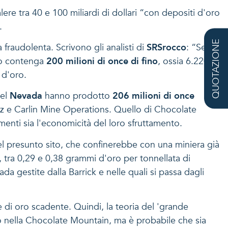
re tra 40 e 100 miliardi di dollari “con depositi d'oro
.
QUOTAZIONE
fraudolenta. Scrivono gli analisti di
SRSrocco
: “Se
ito contenga
200 milioni di once di fino
, ossia 6.220
 d'oro.
del
Nevada
hanno prodotto
206 milioni di once
tez e Carlin Mine Operations. Quello di Chocolate
menti sia l'economicità del loro sfruttamento.
del presunto sito, che confinerebbe con una miniera già
ni, tra 0,29 e 0,38 grammi d'oro per tonnellata di
da gestite dalla Barrick e nelle quali si passa dagli
di oro scadente. Quindi, la teoria del 'grande
to nella Chocolate Mountain, ma è probabile che sia