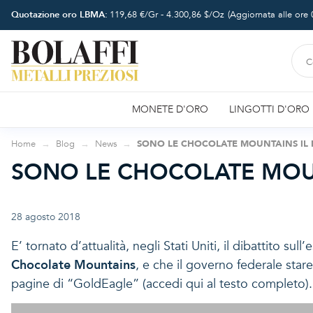
Quotazione oro LBMA:
119,68
€/Gr -
4.300,86
$/Oz
(Aggiornata alle ore
MONETE D'ORO
LINGOTTI D'ORO
Home
Blog
News
SONO LE CHOCOLATE MOUNTAINS I
SONO LE CHOCOLATE MOU
28 agosto 2018
E’ tornato d’attualità, negli Stati Uniti, il dibattito sull
Chocolate Mountains
, e che il governo federale sta
pagine di “GoldEagle” (
accedi qui al testo completo
).