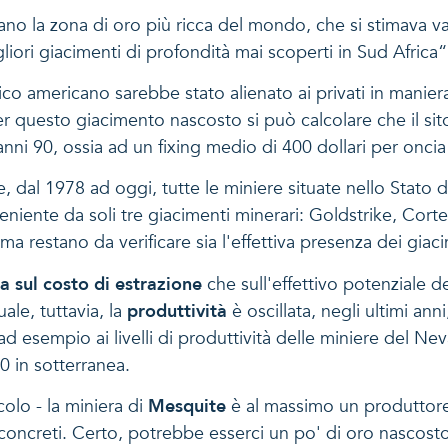
o la zona di oro più ricca del mondo, che si stimava vale
liori giacimenti di profondità mai scoperti in Sud Africa“
 americano sarebbe stato alienato ai privati in maniera 
per questo giacimento nascosto si può calcolare che il s
 anni 90, ossia ad un fixing medio di 400 dollari per oncia
e, dal 1978 ad oggi, tutte le miniere situate nello Stato 
eniente da soli tre giacimenti minerari: Goldstrike, Cor
restano da verificare sia l'effettiva presenza dei giaci
a sul costo di estrazione
che sull'effettivo potenziale 
ale, tuttavia, la
produttività
è oscillata, negli ultimi an
 esempio ai livelli di produttività delle miniere del Neva
0 in sotterranea.
olo - la miniera di
Mesquite
è al massimo un produttore 
 concreti. Certo, potrebbe esserci un po' di oro nascos