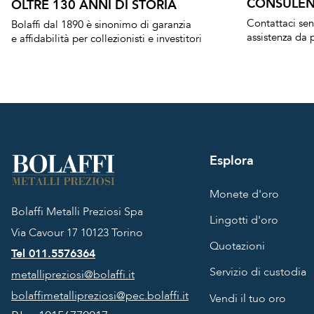
CONSULEN
OLTRE 130 ANNI DI STORIA
Contattaci se
Bolaffi dal 1890 è sinonimo di garanzia
assistenza da p
e affidabilità per collezionisti e investitori
Esplora
Monete d'oro
Bolaffi Metalli Preziosi Spa
Lingotti d'oro
Via Cavour 17
10123 Torino
Quotazioni
Tel 011.5576364
Servizio di custodia
metallipreziosi@bolaffi.it
bolaffimetallipreziosi@pec.bolaffi.it
Vendi il tuo oro