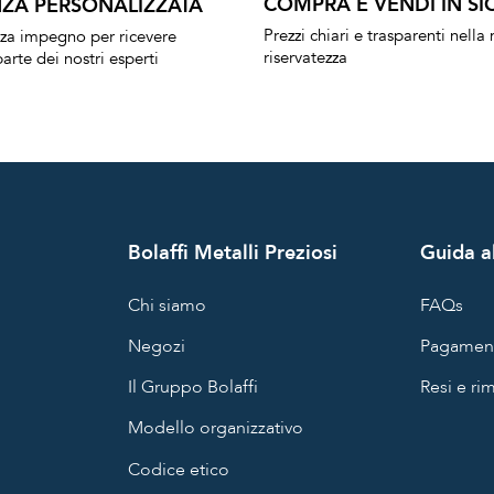
COMPRA E VENDI IN SI
ZA PERSONALIZZATA
Prezzi chiari e trasparenti nell
nza impegno per ricevere
riservatezza
arte dei nostri esperti
Bolaffi Metalli Preziosi
Guida al
Chi siamo
FAQs
Negozi
Pagament
Il Gruppo Bolaffi
Resi e ri
Modello organizzativo
Codice etico