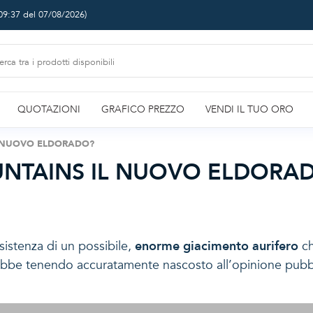
09:37 del 07/08/2026
)
QUOTAZIONI
GRAFICO PREZZO
VENDI IL TUO ORO
L NUOVO ELDORADO?
NTAINS IL NUOVO ELDORA
’esistenza di un possibile,
enorme giacimento aurifero
ch
rebbe tenendo accuratamente nascosto all’opinione pubblic