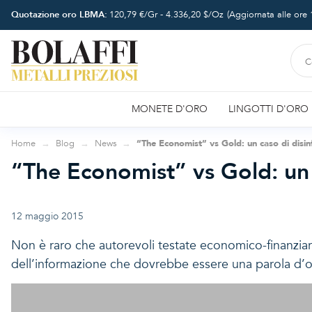
Quotazione oro LBMA:
120,79
€/Gr -
4.336,20
$/Oz
(Aggiornata alle ore
MONETE D'ORO
LINGOTTI D'ORO
Home
Blog
News
“The Economist” vs Gold: un caso di disi
“The Economist” vs Gold: un 
12 maggio 2015
Non è raro che autorevoli testate economico-finanziari
dell’informazione che dovrebbe essere una parola d’o