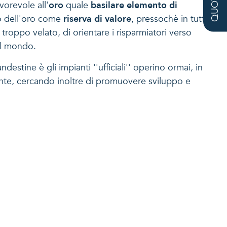
vorevole all'
oro
quale
basilare elemento di
lo dell'oro come
riserva di valore
, pressochè in tutte
oppo velato, di orientare i risparmiatori verso
 il mondo.
ndestine è gli impianti ''ufficiali'' operino ormai, in
iente, cercando inoltre di promuovere sviluppo e