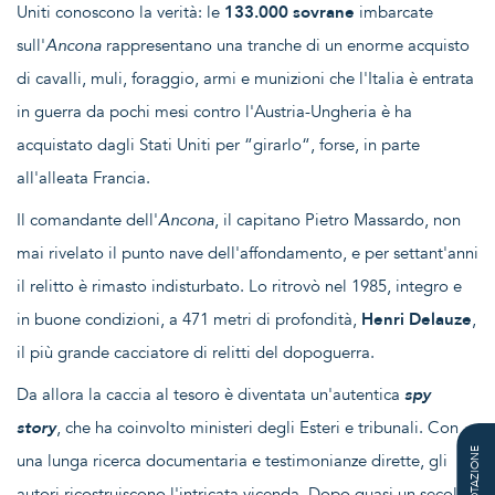
Uniti conoscono la verità: le
133.000 sovrane
imbarcate
sull'
Ancona
rappresentano una tranche di un enorme acquisto
di cavalli, muli, foraggio, armi e munizioni che l'Italia è entrata
in guerra da pochi mesi contro l'Austria-Ungheria è ha
acquistato dagli Stati Uniti per “girarlo“, forse, in parte
all'alleata Francia.
Il comandante dell'
Ancona
, il capitano Pietro Massardo, non
mai rivelato il punto nave dell'affondamento, e per settant'anni
il relitto è rimasto indisturbato. Lo ritrovò nel 1985, integro e
in buone condizioni, a 471 metri di profondità,
Henri Delauze
,
il più grande cacciatore di relitti del dopoguerra.
Da allora la caccia al tesoro è diventata un'autentica
spy
story
, che ha coinvolto ministeri degli Esteri e tribunali. Con
QUOTAZIONE
una lunga ricerca documentaria e testimonianze dirette, gli
autori ricostruiscono l'intricata vicenda. Dopo quasi un secolo,