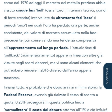
come dal 1970 ad oggi il mercato del metallo prezioso abbia
vissuto
cinque fasi 'bull'
(ossia 'toro', in termini tecnici, quindi
di forte crescita) intervallate da
altrettante fasi 'bear'
(i
periodi 'orso') nei quali l'oro ha perduto una parte, anche
consistente, del valore di mercato accumulato nella fase
precedente, pur conservando una tendenza complessiva
all'
apprezzamento sul lungo periodo
. L'attuale fase di
'pullback' (ridimensionamento) appare in linea con altre già
vissute negli scorsi decenni, ma vi sono alcuni elementi che
potrebbero rendere il 2016 diverso dall'anno appena
QUOTAZIONE
trascorso.
Innanzi tutto, è probabile che dopo anni ai minimi storici la
Federal Reserve
, avendo già rialzato il tasso di sconto a
quota, 0,25% proseguirà in questa politica fino a
'normalizzare' il costo del denaro
attorno all'1% e ciò influirà