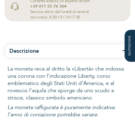
Contatta adesso un esperto Bolaffi
+39 011 55 76 364
Servizio attivo dal lunedì al venerdì
con orario: 8:30-13 / 14-17:30
QUOTAZIONE
Descrizione
La moneta reca al dritto la «Libertà» che indossa
una corona con l’indicazione Liberty, conio
emblematico degli Stati Uniti d’America, e al
rovescio l'aquila che sporge da uno scudo a
strisce, classico simbolo americano.
La moneta
raffigurata
è puramente indicativa:
l'anno di coniazione potrebbe variare.